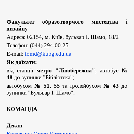
Факультет образотворчого мистецтва і
дизайну
Адреса: 02154, м. Київ, бульвар І. Шамо, 18/2
Телефон: (044) 294-00-25
E-mail:
fomd@kubg.edu.ua
Як доїхати:
від станції
метро "Лівобережна"
, автобус
№
48
до зупинки "Бібліотека";
автобусом
№ 51, 55
та тролейбусом
№ 43
до
зупинки "Бульвар І. Шамо".
КОМАНДА
Декан
Ковальчук Остап Вікторович