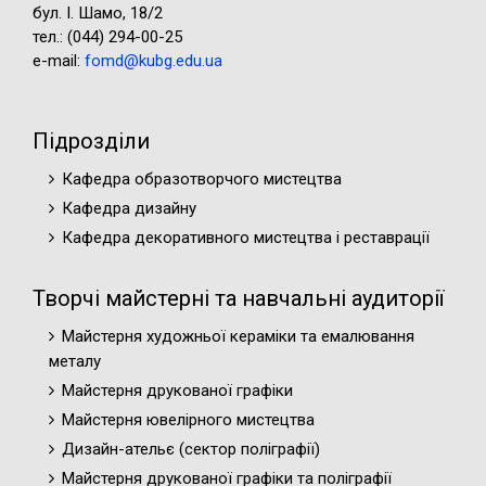
бул. І. Шамо, 18/2
імені Г.Л.Жуковського;
тел.: (044) 294-00-25
Київська дитяча школа мистецтв № 5;
e-mail:
fomd@kubg.edu.ua
Дитяча художня школа №1
Солом’янського району м. Києва;
Київська дитяча художня школа №5.
Підрозділи
База Виробничої практики
(Урбаністичний пленер) (5 курс)
Кафедра образотворчого мистецтва
Факультет образотворчого мистецтва і
Кафедра дизайну
дизайну;
Кафедра декоративного мистецтва і реставрації
парки та сквери м. Києва;
Національний історико-архітектурний
Творчі майстерні та навчальні аудиторії
музей «Київська фортеця»;
Національний заповідник «Софія
Майстерня художньої кераміки та емалювання
Київська»;
металу
КЗКОР «Вишгородський історико-
Майстерня друкованої графіки
культурний заповідник
Майстерня ювелірного мистецтва
Національний Києво-Печерський
Дизайн-ательє (cектор поліграфії)
історико-культурний заповідник.
Майстерня друкованої графіки та поліграфії