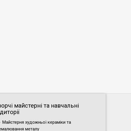
ворчі майстерні та навчальні
диторії
Майстерня художньої кераміки та
емалювання металу