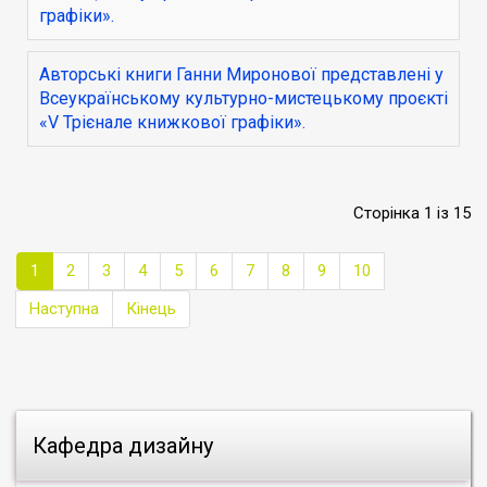
графіки».
Авторські книги Ганни Миронової представлені у
Всеукраїнському культурно-мистецькому проєкті
«V Трієнале книжкової графіки».
Сторінка 1 із 15
1
2
3
4
5
6
7
8
9
10
Наступна
Кінець
Кафедра дизайну