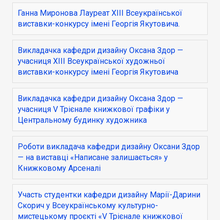
Ганна Миронова Лауреат ХІІІ Всеукраїнської
виставки-конкурсу імені Георгія Якутовича.
Викладачка кафедри дизайну Оксана Здор —
учасниця ХІІІ Всеукраїнської художньої
виставки-конкурсу імені Георгія Якутовича
Викладачка кафедри дизайну Оксана Здор —
учасниця V Трієнале книжкової графіки у
Центральному будинку художника
Роботи викладача кафедри дизайну Оксани Здор
— на виставці «Написане залишається» у
Книжковому Арсеналі
Участь студентки кафедри дизайну Марії-Дарини
Скорич у Всеукраїнському культурно-
мистецькому проєкті «V Трієнале книжкової