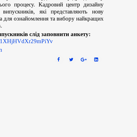
ього процесу. Кадровий центр дизайну
 випускників, які представляють нову
ка для ознайомлення та вибору найкращих
в.
пускників слід заповнити анкету:
yCC1XHjHVdXr29mPiYv
m