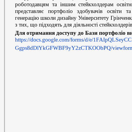
роботодавцям та іншим стейкхолдерам освітн
представляє портфоліо здобувачів освіти та
генерацію школи дизайну Університету Грінчен
з тих, що підходять для діяльності стейкхолдері
Для отримання доступу до Бази портфоліо ви
https://docs.google.com/forms/d/e/1FAIpQLSe
Ggps8dDlYkGFWBF9yY2zCTKOObPQ/viewfor