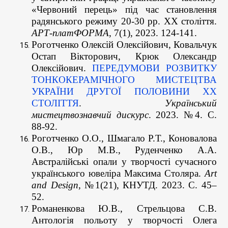
«Червоний перець» під час становлення
радянського режиму 20-30 рр. XХ століття.
АРТ-платФОРМА
, 7(1), 2023. 124-141.
Роготченко Олексій Олексійович, Ковальчук
Остап Вікторович, Крюк Олександр
Олексійович.
ПЕРЕДУМОВИ РОЗВИТКУ
ТОНКОКЕРАМІЧНОГО МИСТЕЦТВА
УКРАЇНИ ДРУГОЇ ПОЛОВИНИ ХХ
СТОЛІТТЯ
.
Український
мистецтвознавчий дискурс
. 2023. №4. С.
88-92.
Роготченко О.О., Шмагало Р.Т., Коновалова
О.В., Юр М.В., Руденченко А.А.
Австралійські опали у творчості сучасного
українського ювеліра Максима Столяра.
Art
and Design
, №1(21), КНУТД. 2023. С. 45–
52.
Романенкова Ю.В., Стрельцова С.В.
Антологія польоту у творчості Олега