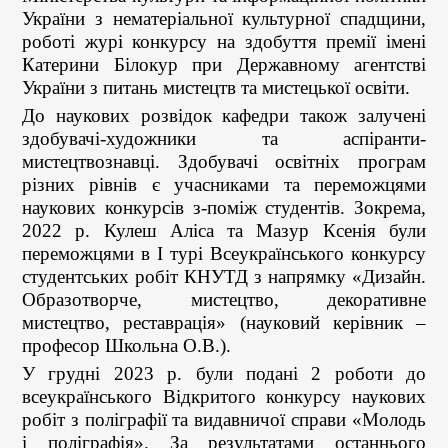
України з нематеріальної культурної спадщини,
роботі журі конкурсу на здобуття премії імені
Катерини Білокур при Державному агентстві
України з питань мистецтв та мистецької освіти.
До наукових розвідок кафедри також залучені
здобувачі-художники та аспіранти-
мистецтвознавці. Здобувачі освітніх програм
різних рівнів є учасниками та переможцями
наукових конкурсів з-поміж студентів. Зокрема,
2022 р. Кулеш Аліса та Мазур Ксенія були
переможцями в І турі Всеукраїнського конкурсу
студентських робіт КНУТД з напрямку «Дизайн.
Образотворче, мистецтво, декоративне
мистецтво, реставрація» (науковий керівник –
професор Школьна О.В.).
У грудні 2023 р. були подані 2 роботи до
всеукраїнського Відкритого конкурсу наукових
робіт з поліграфії та видавничої справи «Молодь
і поліграфія». За результатами останнього