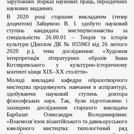
зарубіжних збірках наукових праць, періодичних
наукових виданнях.
В 2020 році старшим викладачем (тепер
доцентом) Зайцевою В. І. здобуто науковий
ступінь кандидата мистецтвознавства за
спеціальністю 26.00.01 – Теорія та історія
культури (Диплом ДК № 055983 від 26 лютого
2020 р.), тема дослідження: «Художня
інтерпретація літературних образів Івана
Котляревського у культурно-історичному
контенті кінця ХІХ–ХХ століття»
Молоді викладачі кафедри образотворчого
мистецтва продовжують навчання в аспірантурі,
здобуваючи науковий ступень доктора
філософських наук. Так, були підготовлено і
захищено дослідження старшого викладача
Барбалат Олександри Володимирівни:
«Взаємозв’язок візантійського та давньоруського
ювелірного мистецтва: типологічний ряд