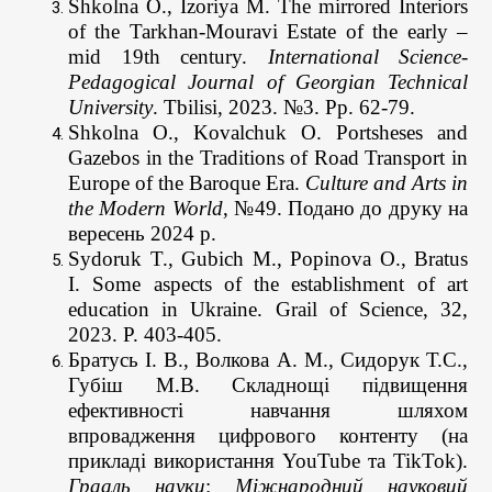
Shkolna O., Izoriya M. The mirrored Interiors
of the Tarkhan-Mouravi Estate of the early –
mid 19th century.
International Science-
Pedagogical Journal of Georgian Technical
University
. Tbilisi, 2023. №3. Pp. 62-79.
Shkolna О., Kovalchuk О. Portsheses and
Gazebos in the Traditions of Road Transport in
Europe of the Baroque Era.
Culture and Arts in
the Modern World
, №49. Подано до друку на
вересень 2024 р.
Sydoruk T., Gubich M., Popinova O., Bratus
I. Some aspects of the establishment of art
education in Ukraine. Grail of Science, 32,
2023. P. 403-405.
Братусь І. В., Волкова А. М., Сидорук Т.С.,
Губіш М.В. Складнощі підвищення
ефективності навчання шляхом
впровадження цифрового контенту (на
прикладі використання YouTube та TikTok).
Грааль науки
:
Міжнародний науковий