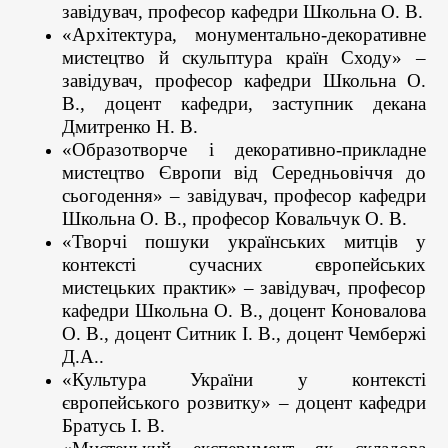
завідувач, професор кафедри Школьна О. В.
«Архітектура, монументально-декоративне
мистецтво й скульптура країн Сходу» –
завідувач, професор кафедри Школьна О.
В., доцент кафедри, заступник декана
Дмитренко Н. В.
«Образотворче і декоративно-прикладне
мистецтво Європи від Середньовіччя до
сьогодення» – завідувач, професор кафедри
Школьна О. В., професор Ковальчук О. В.
«Творчі пошуки українських митців у
контексті сучасних європейських
мистецьких практик» – завідувач, професор
кафедри Школьна О. В., доцент Коновалова
О. В., доцент Ситник І. В., доцент Чембержі
Д.А..
«Культура України у контексті
європейського розвитку» – доцент кафедри
Братусь І. В.