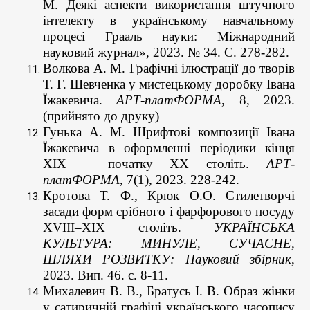
М. Деякі аспекти використання штучного
інтелекту в українському навчальному
процесі Грааль науки: Міжнародний
науковий журнал», 2023. № 34. С. 278-282.
Волкова А. М. Графічні ілюстрації до творів
Т. Г. Шевченка у мистецькому доробку Івана
Їжакевича.
АРТ-платФОРМА
, 8, 2023.
(прийнято до друку)
Гунька А. М. Шрифтові композиції Івана
Їжакевича в оформленні періодики кінця
ХІХ – початку ХХ століть.
АРТ-
платФОРМА
, 7(1), 2023. 228-242.
Кротова Т. Ф., Крюк О.О. Стилетворчі
засади форм срібного і фарфорового посуду
ХVIII–XIX століть.
УКРАЇНСЬКА
КУЛЬТУРА: МИНУЛЕ, СУЧАСНЕ,
ШЛЯХИ РОЗВИТКУ: Науковий збірник
,
2023. Вип. 46. с. 8-11.
Михалевич В. В., Братусь І. В. Образ жінки
у сатиричній графіці українського часопису