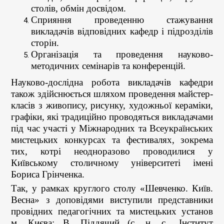
столів, обмін досвідом.
Сприяння проведенню стажування
викладачів відповідних кафедр і підрозділів
сторін.
Організація та проведення науково-
методичних семінарів та конференцій.
Науково-дослідна робота викладачів кафедри
також здійснюється шляхом проведення майстер-
класів з живопису, рисунку, художньої кераміки,
графіки, які традиційно проводяться викладачами
під час участі у Міжнародних та Всеукраїнських
мистецьких конкурсах та фестивалях, зокрема
тих, котрі неодноразово проводилися у
Київському столичному університеті імені
Бориса Грінченка.
Так, у рамках круглого столу «Шевченко. Київ.
Весна» з доповідями виступили представники
провідних педагогічних та мистецьких установ
м. Києва: В. Піддячий (с. н. с., Інститут