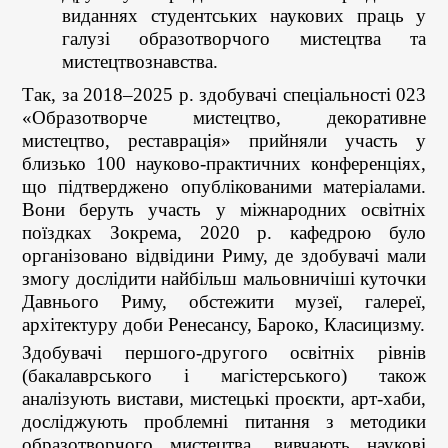
виданнях студентських наукових праць у
галузі образотворчого мистецтва та
мистецтвознавства.
Так, за 2018–2025 р. здобувачі спеціальності 023
«Образотворче мистецтво, декоративне
мистецтво, реставрація» прийняли участь у
близько 100 науково-практичних конференціях,
що підтверджено опублікованими матеріалами.
Вони беруть участь у міжнародних освітніх
поїздках Зокрема, 2020 р. кафедрою було
організовано відвідини Риму, де здобувачі мали
змогу дослідити найбільш мальовничіші куточки
Давнього Риму, обстежити музеї, галереї,
архітектуру доби Ренесансу, Бароко, Класицизму.
Здобувачі першого-другого освітніх рівнів
(бакалаврського і магістерського) також
аналізують вистави, мистецькі проєкти, арт-хаби,
досліджують проблемні питання з методики
образотворчого мистецтва, вивчають наукові