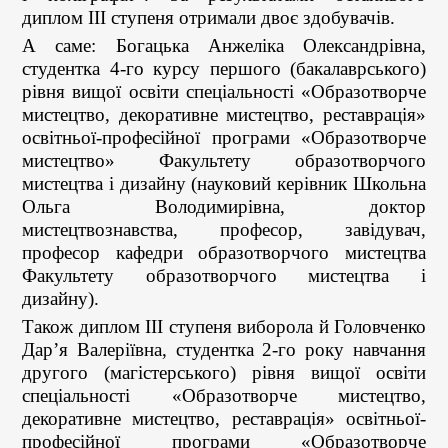
диплом ІІІ ступеня отримали двоє здобувачів.
А саме: Богацька Анжеліка Олександрівна,
студентка 4-го курсу першого (бакалаврського)
рівня вищої освіти спеціальності «Образотворче
мистецтво, декоративне мистецтво, реставрація»
освітньої-професійної програми «Образотворче
мистецтво» Факультету образотворчого
мистецтва і дизайну (науковий керівник Школьна
Ольга Володимирівна, доктор
мистецтвознавства, професор, завідувач,
професор кафедри образотворчого мистецтва
Факультету образотворчого мистецтва і
дизайну).
Також диплом ІІІ ступеня виборола й Головченко
Дар’я Валеріївна, студентка 2-го року навчання
другого (магістерського) рівня вищої освіти
спеціальності «Образотворче мистецтво,
декоративне мистецтво, реставрація» освітньої-
професійної програми «Образотворче