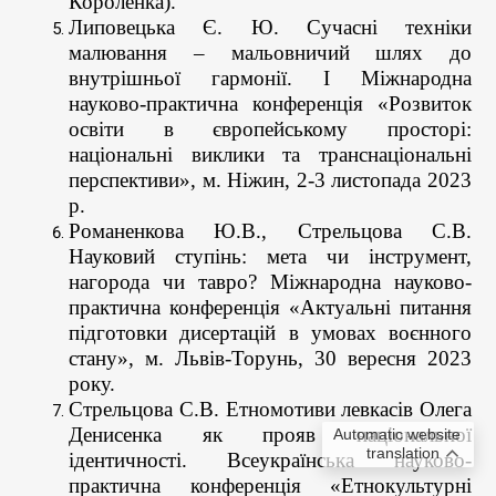
Короленка).
Липовецька Є. Ю. Сучасні техніки
малювання – мальовничий шлях до
внутрішньої гармонії. І Міжнародна
науково-практична конференція «Розвиток
освіти в європейському просторі:
національні виклики та транснаціональні
перспективи», м. Ніжин, 2-3 листопада 2023
р.
Романенкова Ю.В., Стрельцова С.В.
Науковий ступінь: мета чи інструмент,
нагорода чи тавро? Міжнародна науково-
практична конференція «Актуальні питання
підготовки дисертацій в умовах воєнного
стану», м. Львів-Торунь, 30 вересня 2023
року.
Стрельцова С.В. Етномотиви левкасів Олега
Денисенка як прояв національної
Automatic website
translation
ідентичності. Всеукраїнська науково-
практична конференція «Етнокультурні