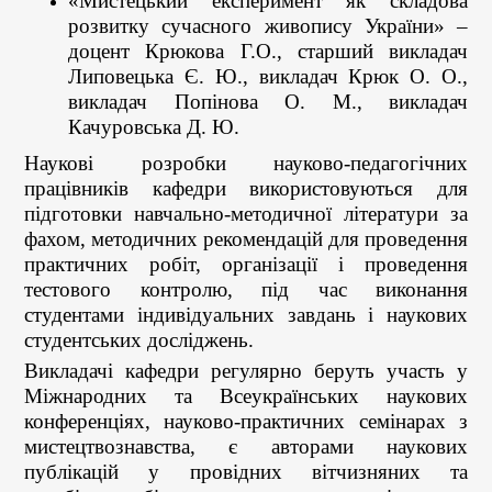
«Мистецький експеримент як складова
розвитку сучасного живопису України» –
доцент Крюкова Г.О., старший викладач
Липовецька Є. Ю., викладач Крюк О. О.,
викладач Попінова О. М., викладач
Качуровська Д. Ю.
Наукові розробки науково-педагогічних
працівників кафедри використовуються для
підготовки навчально-методичної літератури за
фахом, методичних рекомендацій для проведення
практичних робіт, організації і проведення
тестового контролю, під час виконання
студентами індивідуальних завдань і наукових
студентських досліджень.
Викладачі кафедри регулярно беруть участь у
Міжнародних та Всеукраїнських наукових
конференціях, науково-практичних семінарах з
мистецтвознавства, є авторами наукових
публікацій у провідних вітчизняних та