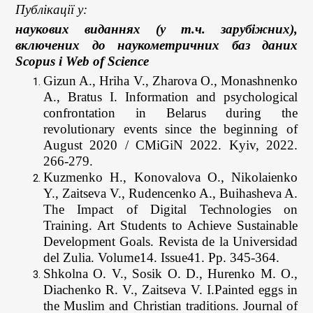
Публікації у:
наукових виданнях (у т.ч. зарубіжних),
включених до наукометричних баз даних
Scopus і Web of Science
Gizun A., Hriha V., Zharova O., Monashnenko
A., Bratus I. Information and psychological
confrontation in Belarus during the
revolutionary events since the beginning of
August 2020 / CMiGiN 2022. Kyiv, 2022.
266-279.
Kuzmenko H., Konovalova O., Nikolaienko
Y., Zaitseva V., Rudencenko A., Buihasheva A.
The Impact of Digital Technologies on
Training. Art Students to Achieve Sustainable
Development Goals. Revista de la Universidad
del Zulia. Volume14. Issue41. Pр. 345-364.
Shkolna O. V., Sosik O. D., Hurenko M. O.,
Diachenko R. V., Zaitseva V. I.Painted eggs in
the Muslim and Christian traditions. Journal of