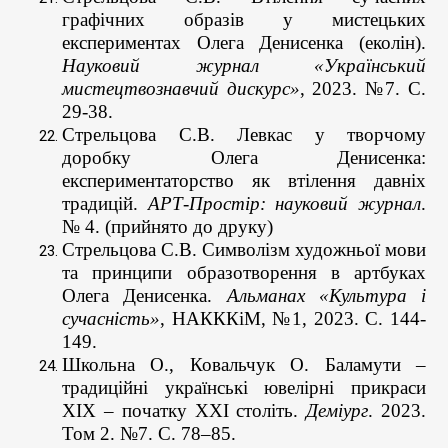
графічних образів у мистецьких
експериментах Олега Денисенка (еколін).
Науковий журнал «Український
мистецтвознавчий дискурс»
, 2023. №7. С.
29-38.
Стрельцова С.В. Левкас у творчому
доробку Олега Денисенка:
експериментаторство як втілення давніх
традицій.
АРТ-Простір: науковий журнал
.
№ 4. (прийнято до друку)
Стрельцова С.В. Символізм художньої мови
та принципи образотворення в артбуках
Олега Денисенка.
Альманах «Культура і
сучасність»
, НАКККіМ, №1, 2023. С. 144-
149.
Школьна О., Ковальчук О. Баламути –
традиційні українські ювелірні прикраси
ХІХ – початку ХХІ століть.
Деміург
. 2023.
Том 2. №7. С. 78–85.