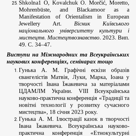
Shkolna1 O, Kovalchuk O. Morčić, Moretto,
Mohrenbüste, and Blackamoor as a
Manifestation of Orientalism in European
Jewellery Art.
Вісник Київського
національного університету культури і
мистецтв
.
Мистецтвознавство
. 2023. Вип.
49. С. 34–47.
Виступи на Міжнародних та Всеукраїнських
наукових конференціях, семінарах тощо
Гунька А. М. Графічні ескізи образів
євангелістів Матвія, Луки, Марка, Іоана у
творчості Івана Їжакевича за матеріалами
ЦДАМЛМ України. VІІІ Всеукраїнська
науково-практична конференція «Традиції та
новітні технології у розвитку сучасного
мистецтва», 18 січня 2023 року.
Гунька А. М. Ілюстрації казок в творчості
Івана Їжакевича. Всеукраїнська науково-
практична конференція «Етнокультурні