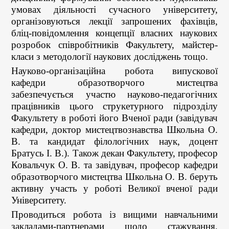
умовах діяльності сучасного університету,
організовуються лекції запрошених фахівців,
бліц-повідомлення концепції власних наукових
розробок співробітників Факультету, майстер-
класи з методології наукових досліджень тощо.
Науково-організаційна робота випускової
кафедри образотворчого мистецтва
забезпечується участю науково-педагогічних
працівників цього струкетурного підрозділу
Факультету в роботі його Вченої ради (завідувач
кафедри, доктор мистецтвознавства Школьна О.
В. та кандидат філологічних наук, доцент
Братусь І. В.). Також декан Факультету, професор
Ковальчук О. В. та завідувач, професор кафедри
образотворчого мистецтва Школьна О. В. беруть
активну участь у роботі Великої вченої ради
Університету.
Проводиться робота із вищими навчальними
закладами-партнерами щодо стажування,