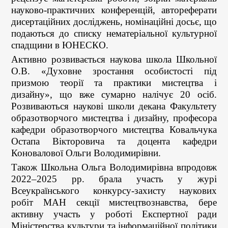
науково-практичних конференцій, автореферати
дисертаційних досліджень, номінаційні досьє, що
подаються до списку нематеріальної культурної
спадщини в ЮНЕСКО.
Активно розвивається наукова школа Школьної
О.В. «Духовне зростання особистості під
призмою теорії та практики мистецтва і
дизайну», що вже сумарно налічує 20 осіб.
Розвиваються наукові школи декана Факультету
образотворчого мистецтва і дизайну, професора
кафедри образотворчого мистецтва Ковальчука
Остапа Вікторовича та доцента кафедри
Коновалової Ольги Володимирівни.
Також Школьна Ольга Володимирівна впродовж
2022–2025 рр. брала участь у журі
Всеукраїнського конкурсу-захисту наукових
робіт МАН секції мистецтвознавства, бере
активну участь у роботі Експертної ради
Міністерства культури та інформаційної політики