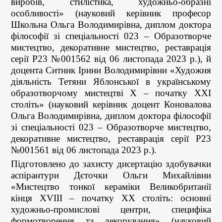
виробів, стилістика, художньо-образні
особливості» (науковий керівник професор
Школьна Ольга Володимирівна, диплом доктора
філософії зі спеціальності 023 – Образотворче
мистецтво, декоративне мистецтво, реставрація
серії Р23 №001562 від 06 листопада 2023 р.), й
доцента Ситник Ірини Володимирівни «Художня
діяльність Тетяни Яблонської в українському
образотворчому мистецтві Х – початку ХХІ
століть» (науковий керівник доцент Коновалова
Ольга Володимирівна, диплом доктора філософії
зі спеціальності 023 – Образотворче мистецтво,
декоративне мистецтво, реставрація серії Р23
№001561 від 06 листопада 2023 р.).
Підготовлено до захисту дисертацію здобувачки
аспірантури Дєточки Ольги Михайлівни
«Мистецтво тонкої кераміки Великобританії
кінця XVIII – початку ХХ століть: основні
художньо-промислові центри, специфіка
формотворення та декорування» (науковий