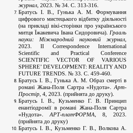
журнал
, 2023. № 34. С. 313-316.
Братусь І. В., Гунька А. М. Формування
цифрового мистецького відбитку діяльності
(на прикладі вікі-сторінки про українського
митця Їжакевича Івана Сидоровича).
Грааль
науки: Міжнародний науковий журнал
,
2023. II Correspondence International
Scientific and Practical Conference
SCIENTIFIC VECTOR OF VARIOUS
SPHERE’ DEVELOPMENT: REALITY AND
FUTURE TRENDS. № 33. С. 459-460.
Братусь І. В., Гунька А. М. Образ смерті в
романі Жана-Поля Сартра «Нудота».
Арт-
Простір
, 4, 2023. (прийнята до друку).
Братусь І. В., Кузьменко Г. В. Принцип
енантіодромії в романі Жана-Поля Сартра
«Нудота».
АРТ-платФОРМА
, 8, 2023.
(прийнята до друку)
Братусь І. В., Кузьменко Г. В., Волкова А.