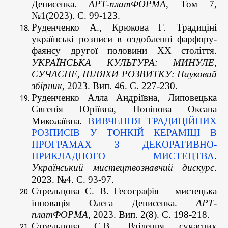
Денисенка.
АРТ-платФОРМА
, Том 7,
№1(2023). С. 99-123.
Руденченко А., Крюкова Г
.
Традиціні
українські розписи в оздобленні фарфору-
фаянсу другої половини ХХ століття.
УКРАЇНСЬКА КУЛЬТУРА: МИНУЛЕ,
СУЧАСНЕ, ШЛЯХИ РОЗВИТКУ: Науковий
збірник
, 2023. Вип. 46. С. 227-230.
Руденченко Алла Андріївна, Липовецька
Євгенія Юріївна, Попінова Оксана
Миколаївна.
ВИВЧЕННЯ ТРАДИЦІЙНИХ
РОЗПИСІВ У ТОНКІЙ КЕРАМІЦІ В
ПРОГРАМАХ 3 ДЕКОРАТИВНО-
ПРИКЛАДНОГО МИСТЕЦТВА
.
Український мистецтвознавчий дискурс
.
2023. №4. С. 93-97.
Стрельцова С. В. Гесографія – мистецька
інновація Олега Денисенка.
АРТ-
платФОРМА
, 2023. Вип. 2(8). С. 198-218.
Стрельцова С.В. Втілення сучасних