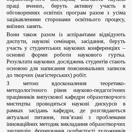
праці вчених, беруть активну участь в
обговореннях освітніх програм разом з усіма
зацікавленими сторонами освітнього процесу,
виїзних занять.
Вони також разом із аспірантами відвідують
диспути, наукові семінари, засідання, беруть
участь у студентських наукових конференціях –
основні форми роботи наукового гуртка.
Результати наукових досліджень студентів стають
основою для написання пояснювальних записок
до творчих (магістерських) робіт.
З метою вдосконалення теоретико-
методологічного рівня науково-педагогічних
працівників випускової кафедри образотворчого
мистецтва проводяться наукові дискурси в
рамках засідань кафедри, де розглядаються
актуальні питання, пов’язані з проблемами
інноваційних методик викладання образотворчих
дисциплін, формування особистості художників