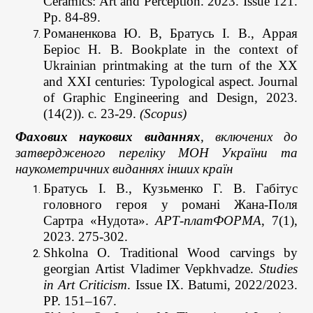
Ceramics: Art and Perception. 2023. Issue 121.
Pр. 84-89.
Романенкова Ю. В, Братусь І. В., Аррая
Беріос Н. В. Bookplate in the context of
Ukrainian printmaking at the turn of the XX
and XXI centuries: Typological aspect. Journal
of Graphic Engineering and Design, 2023.
(14(2)). с. 23-29.
(Scopus)
Фахових наукових виданнях
, включених до
затвердженого переліку МОН України та
наукометричних виданнях інших країн
Братусь І. В., Кузьменко Г. В. Габітус
головного героя у романі Жана-Поля
Сартра «Нудота».
АРТ-платФОРМА
, 7(1),
2023. 275-302.
Shkolna O. Traditional Wood carvings by
georgian Artist Vladimer Vepkhvadze.
Studies
in Art Criticism
. Issue IX. Batumi, 2022/2023.
PP. 151–167.