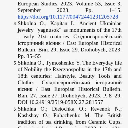
European Studies. 2023. Volume 53, Issue 3,
September 2023. Pp. 1–15.
https://doi.org/10.1177/00472441231205728
Shkolna O., Kapitan L. Ancient Ukrainian
jewelry "yagnusоk" as monuments of the 17th
– early 21st centuries. Східноєвропейський
історичний вісник / East Europian Historical
Bulletin. Вип. 29, Issue 29. Drohobych, 2023.
Pp. 35–55
Shkolna O., Tymoshenko Y. The Everyday life
of Nobility the Rzeczpospolita in the 17th and
18th centuries: Hairstyle, Beauty Tools and
Clothes. Східноєвропейський історичний
вісник / East Europian Historical Bulletin.
Вип. 27, Issue 27. Drohobych, 2023. P. 8–29.
DOI 10.24919/2519-058X.27.281557
Shkolna O.; Dietochka O.; Revenok N.;
Kashshay O.; Puhachenko M. The British
tradition of tea drinking from Ceramic Cups.