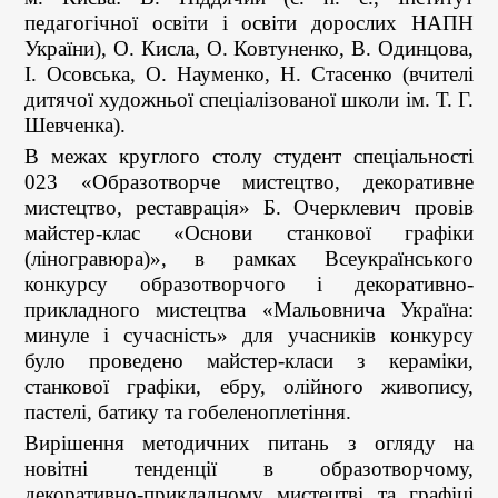
педагогічної освіти і освіти дорослих НАПН
України), О. Кисла, О. Ковтуненко, В. Одинцова,
І. Осовська, О. Науменко, Н. Стасенко (вчителі
дитячої художньої спеціалізованої школи ім. Т. Г.
Шевченка).
В межах круглого столу студент спеціальності
023 «Образотворче мистецтво, декоративне
мистецтво, реставрація» Б. Очерклевич провів
майстер-клас «Основи станкової графіки
(ліногравюра)», в рамках Всеукраїнського
конкурсу образотворчого і декоративно-
прикладного мистецтва «Мальовнича Україна:
минуле і сучасність» для учасників конкурсу
було проведено майстер-класи з кераміки,
станкової графіки, ебру, олійного живопису,
пастелі, батику та гобеленоплетіння.
Вирішення методичних питань з огляду на
новітні тенденції в образотворчому,
декоративно-прикладному мистецтві та графіці