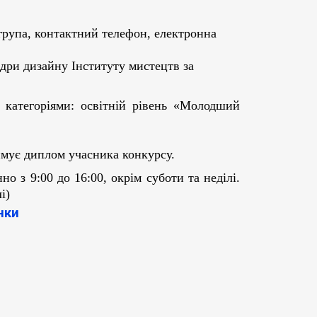
 група, контактний телефон, електронна
едри дизайну Інституту мистецтв за
 категоріями
: освітній рівень «Молодший
мує диплом учасника конкурсу.
но з 9:00 до 16:00,
окрім суботи та неділі.
лі
)
нки