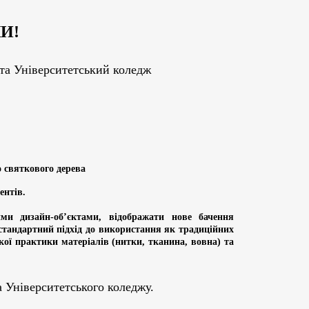
И!
 та Університетський коледж
 святкового дерева
ентів.
ми дизайн-об’єктами, відображати нове бачення
стандартний підхід до використання як традиційних
кої практики матеріалів (нитки, тканина, вовна) та
а Університетського коледжу.