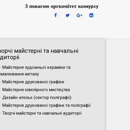
З повагою оргкомітет ко
нкурсу
ворчі майстерні та навчальні
диторії
Майстерня художньої кераміки та
емалювання металу
Майстерня друкованої графіки
Майстерня ювелірного мистецтва
Дизайн-ательє (cектор поліграфії)
Майстерня друкованої графіки та поліграфії
Творчі майстерні та навчальні аудиторії