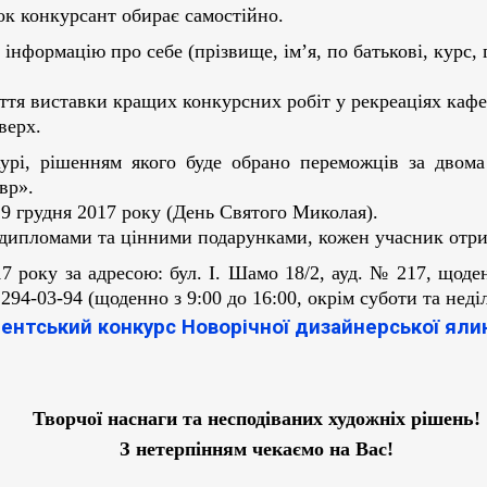
ок конкурсант обирає самостійно.
інформацію про себе (прізвище, ім’я, по батькові, курс,
иття виставки кращих конкурсних робіт у рекреаціях каф
верх.
урі, рішенням якого буде обрано переможців за двома
авр»
.
9 грудня 2017 року (День Святого Миколая).
дипломами та цінними подарунками, кожен учасник отри
 року за адресою: бул. І. Шамо 18/2,
ауд. № 217,
щоден
 294-03-94 (щоденно з 9:00 до 16:00,
окрім суботи та неді
дентський конкурс
Новорічної дизайнерської яли
Творчої наснаги та несподіваних художніх рішень!
З нетерпінням чекаємо на Вас!