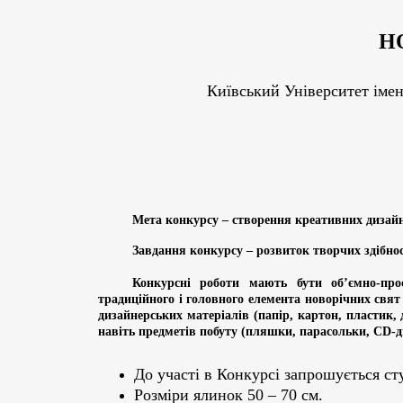
Н
Київський Університет імен
Мета конкурсу – створення креативних дизайн
Завдання конкурсу – р
озвиток творчих здібнос
Конкурсні роботи мають бути об’ємно-про
традиційного і головного елемента новорічних свя
дизайнерських матеріалів (папір, картон, пластик, 
навіть предметів побуту (пляшки, парасольки, СD-д
До участі в Конкурсі запрошується ст
Розміри ялинок 50 – 70 см.