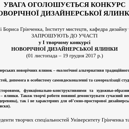
УВАГА ОГОЛОШУЄТЬСЯ КОНКУРС
ОВОРІЧНОЇ ДИЗАЙНЕРСЬКОЇ ЯЛИНК
і Бориса Грінченка, Інститут мистецтв, кафедра дизайну
ЗАПРОШУЮТЬ ДО УЧАСТІ
у І
творчому
конкурсі
НОВОРІЧНОЇ ДИЗАЙНЕРСЬКОЇ ЯЛИНКИ
(01 листопада – 19 грудня 2017 р.)
ерських новорічних ялинок – екологічної альтернативи традиційного
тей, допомога в особистому самовдосконаленні та самореалізації студ
сторовими, функціонально-конструктивними та художньо-образни
т – ялинки. Також творчі роботи повинні демонструвати сучасний не
деревина), так і не характерних
для
об’ємно-просторової дизайнерсь
иски).
уденти творчих спеціальностей Університету Грінченка т