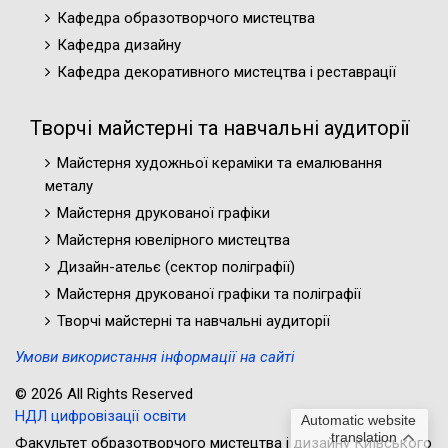
Кафедра образотворчого мистецтва
Кафедра дизайну
Кафедра декоративного мистецтва і реставрації
Творчі майстерні та навчальні аудиторії
Майстерня художньої кераміки та емалювання
металу
Майстерня друкованої графіки
Майстерня ювелірного мистецтва
Дизайн-ательє (cектор поліграфії)
Майстерня друкованої графіки та поліграфії
Творчі майстерні та навчальні аудиторії
Умови використання інформації на сайті
© 2026 All Rights Reserved
НДЛ цифровізації освіти
Automatic website
translation
Факультет образотворчого мистецтва і дизайну Київського