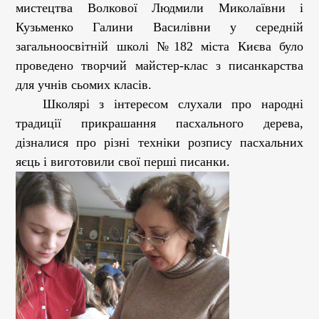
мистецтва Волкової Людмили Миколаївни і
Кузьменко Галини Василівни у середній
загальноосвітній школі №182 міста Києва було
проведено творчий майстер-клас з писанкарства
для учнів сьомих класів.
Школярі з інтересом слухали про народні
традиції прикрашання пасхального дерева,
дізналися про різні техніки розпису пасхальних
яєць і виготовили свої перші писанки.