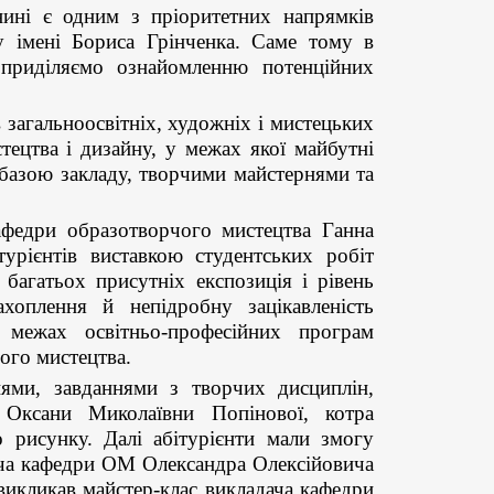
 нині є одним з пріоритетних напрямків
ту імені Бориса Грінченка. Саме тому в
 приділяємо ознайомленню потенційних
 загальноосвітніх, художніх і мистецьких
ецтва і дизайну, у межах якої майбутні
 базою закладу, творчими майстернями та
афедри образотворчого мистецтва Ганна
турієнтів виставкою студентських робіт
 багатьох присутніх експозиція і рівень
хоплення й непідробну зацікавленість
 межах освітньо-професійних програм
ого мистецтва.
ями, завданнями з творчих дисциплін,
и Оксани Миколаївни Попінової, котра
о рисунку. Далі абітурієнти мали змогу
дача кафедри ОМ Олександра Олексійовича
викликав майстер-клас викладача кафедри