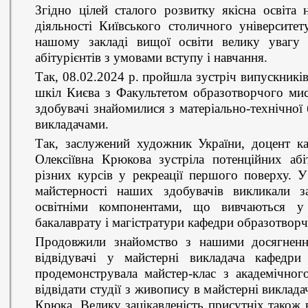
Згідно цілей сталого розвитку якісна освіта
діяльності Київського столичного університе
нашому закладі вищої освіти велику увагу
абітурієнтів з умовами вступу і навчання.
Так, 08.02.2024 р. пройшла зустріч випускників
шкіл Києва з Факультетом образотворчого мист
здобувачі знайомилися з матеріально-технічної
викладачами.
Так, заслужений художник України, доцент к
Олексіївна Крюкова зустріла потенційних абі
різних курсів у рекреації першого поверху. У
майстерності наших здобувачів викликали за
освітніми компонентами, що вивчаються у
бакалаврату і магістратури кафедри образотворч
Продовжили знайомство з нашими досягненн
відвідувачі у майстерні викладача кафедр
продемонструвала майстер-клас з академічног
відвідати студії з живопису в майстерні викла
Крюка. Велику зацікавленість присутніх також 