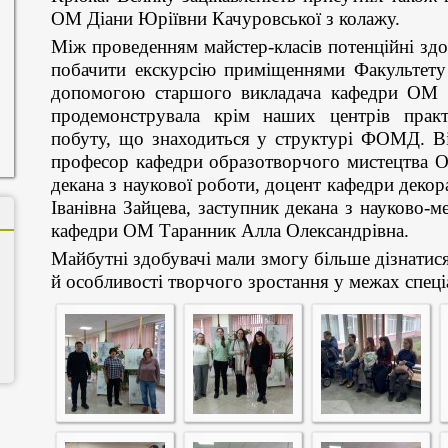
ОМ Діани Юріївни Качуровської з колажу.
Між проведенням майстер-класів потенційні здо
побачити екскурсію приміщеннями Факультету 
допомогою старшого викладача кафедри ОМ Св
продемонструвала крім наших центрів практ
побуту, що знаходиться у структурі ФОМД. Віт
професор кафедри образотворчого мистецтва О
декана з наукової роботи, доцент кафедри декор
Іванівна Зайцева, заступник декана з науково-м
кафедри ОМ Таранник Алла Олександрівна.
Майбутні здобувачі мали змогу більше дізнатися
й особливості творчого зростання у межах спеці