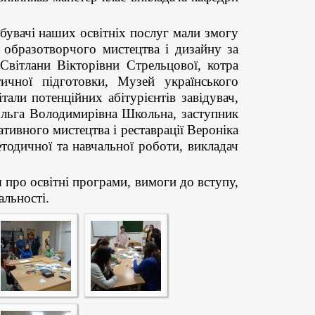
бувачі наших освітніх послуг мали змогу
образотворчого мистецтва і дизайну за
ітлани Вікторівни Стрельцової, котра
ичної підготовки, Музей українського
али потенційних абітурієнтів завідувач,
льга Володимирівна Школьна, заступник
ативного мистецтва і реставрації Вероніка
етодичної та навчальної роботи, викладач
 про освітні програми, вимоги до вступу,
альності.