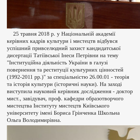
25 травня 2018 р. у Національній академії
керівних кадрів культури і мистецтв відбувся
успішний привселюдний захист кандидатської
дисертації Татіївської Інеси Петрівни на тему
"Інституційна діяльність України в галузі
повернення та реституції культурних цінностей
(1992-2011 рр.)" за спеціальністю 26.00.01 - теорія
та історія культури (історичні науки). На заході
виступила науковий керівник дослідження - доктор
мист., завідувач, проф. кафедри образотворчого
мистецтва Інституту мистецтв Київського
університету імені Бориса Грінченка Школьна
Ольга Володимирівна.