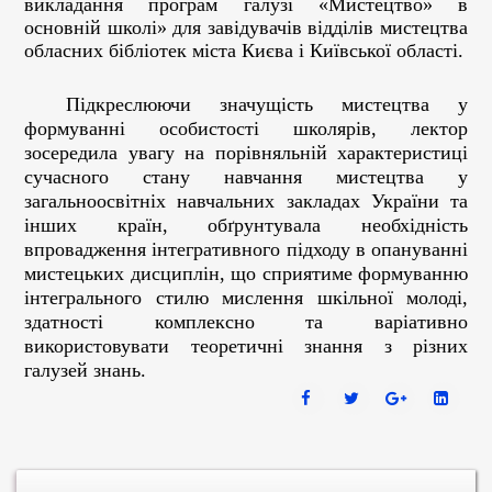
викладання програм галузі «Мистецтво» в
кафедри
основній школі» для завідувачів відділів мистецтва
образотворчого
обласних бібліотек міста Києва і Київської області.
мистецтва
Інституту
Підкреслюючи значущість мистецтва у
мистецтв
формуванні особистості школярів, лектор
КУБГ
зосередила увагу на порівняльній характеристиці
Кузьменко
сучасного стану навчання мистецтва у
Галина
загальноосвітніх навчальних закладах України та
Василівна.
інших країн, обґрунтувала необхідність
Представник
впровадження інтегративного підходу в опануванні
нашого
мистецьких дисциплін, що сприятиме формуванню
університету
інтегрального стилю мислення шкільної молоді,
провела
здатності комплексно та варіативно
лекцію
використовувати теоретичні знання з різних
з
галузей знань.
інтерактивною
презентацією
на
тему
«Особливості