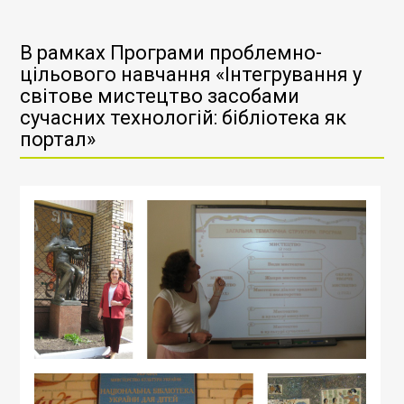
27
В рамках Програми проблемно-
квітня
цільового навчання «Інтегрування у
в
світове мистецтво засобами
рамках
сучасних технологій: бібліотека як
Програми
портал»
проблемно-
цільового
навчання
«Інтегрування
у
світове
мистецтво
засобами
сучасних
технологій:
бібліотека
як
портал»