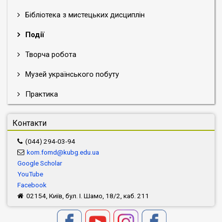
мистецтва
у
Бібліотека з мистецьких дисциплін
формуванні
особистості
Події
школярів,
лектор
Творча робота
зосередила
Музей українського побуту
увагу
на
Практика
порівняльній
характеристиці
сучасного
Контакти
стану
навчання
(044) 294-03-94
мистецтва
kom.fomd@kubg.edu.ua
у
Google Scholar
загальноосвітніх
YouTube
навчальних
Facebook
закладах
02154, Київ, бул. І. Шамо, 18/2, каб. 211
України
та