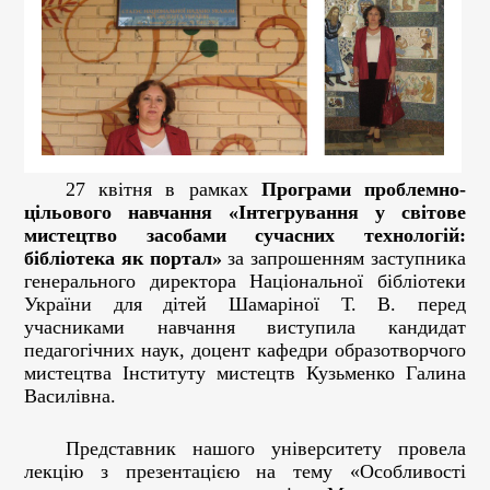
за
запрошенням
заступника
генерального
директора
Національної
бібліотеки
України
27 квітня в рамках
Програми проблемно-
для
цільового навчання «Інтегрування у світове
дітей
мистецтво засобами сучасних технологій:
Шамаріної
бібліотека як портал»
за запрошенням заступника
Т.
генерального директора Національної бібліотеки
В.
України для дітей Шамаріної Т. В. перед
перед
учасниками навчання виступила кандидат
учасниками
педагогічних наук, доцент кафедри образотворчого
навчання
мистецтва Інституту мистецтв Кузьменко Галина
виступила
Василівна.
кандидат
педагогічних
Представник нашого університету провела
наук,
лекцію з презентацією на тему «Особливості
доцент