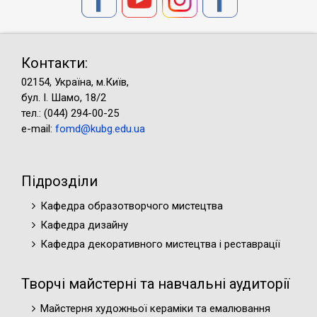
інших
країн,
обґрунтувала
необхідність
Контакти:
впровадження
02154, Україна, м.Київ,
інтегративного
бул. І. Шамо, 18/2
підходу
тел.: (044) 294-00-25
в
e-mail:
fomd@kubg.edu.ua
опануванні
мистецьких
дисциплін,
Підрозділи
що
сприятиме
Кафедра образотворчого мистецтва
формуванню
Кафедра дизайну
інтегрального
стилю
Кафедра декоративного мистецтва і реставрації
мислення
шкільної
Творчі майстерні та навчальні аудиторії
молоді,
здатності
Майстерня художньої кераміки та емалювання