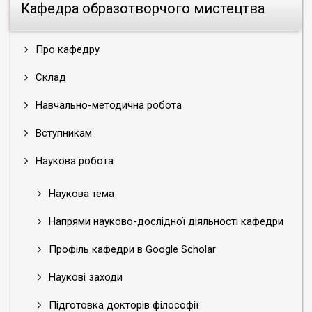
викладання
Кафедра образотворчого мистецтва
програм
галузі
Про кафедру
«Мистецтво»
в
Склад
основній
школі»
Навчально-методична робота
для
завідувачів
Вступникам
відділів
мистецтва
Наукова робота
обласних
бібліотек
Наукова тема
міста
Києва
Напрями науково-дослідної діяльності кафедри
і
Профіль кафедри в Google Scholar
Київської
області.
Наукові заходи
Підкреслюючи
значущість
Підготовка докторів філософії