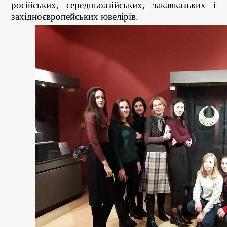
російських, середньоазійських, закавказьких і
західноєвропейських ювелірів.