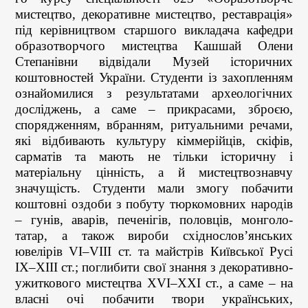
мистецтво, декоративне мистецтво, реставрація»
під керівництвом старшого викладача кафедри
образотворчого мистецтва Кашшай Олени
Степанівни відвідали Музей історичних
коштовностей України. Студенти із захопленням
ознайомилися з результатами археологічних
досліджень, а саме – прикрасами, зброєю,
спорядженням, вбранням, ритуальними речами,
які відбивають культуру кіммерійців, скіфів,
сарматів та мають не тільки історичну і
матеріальну цінність, а й мистецтвознавчу
значущість. Студенти мали змогу побачити
коштовні оздоби з побуту тюркомовних народів
– гунів, аварів, печенігів, половців, монголо-
татар, а також вироби східнослов’янських
ювелірів VI–VIII ст. та майстрів Київської Русі
ІХ–ХІІІ ст.; поглибити свої знання з декоративно-
ужиткового мистецтва XVI–XXІ ст., а саме – на
власні очі побачити твори українських,