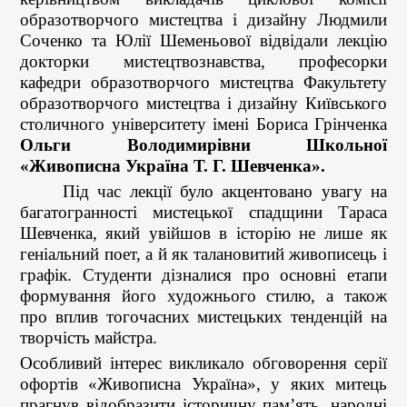
образотворчого мистецтва і дизайну Людмили
Соченко та Юлії Шеменьової відвідали лекцію
докторки мистецтвознавства, професорки
кафедри образотворчого мистецтва Факультету
образотворчого мистецтва і дизайну Київського
столичного університету імені Бориса Грінченка
Ольги Володимирівни Школьної
«Живописна Україна Т. Г. Шевченка».
Під час лекції було акцентовано увагу на
багатогранності мистецької спадщини Тараса
Шевченка, який увійшов в історію не лише як
геніальний поет, а й як талановитий живописець і
графік. Студенти дізналися про основні етапи
формування його художнього стилю, а також
про вплив тогочасних мистецьких тенденцій на
творчість майстра.
Особливий інтерес викликало обговорення серії
офортів «Живописна Україна», у яких митець
прагнув відобразити історичну пам’ять, народні