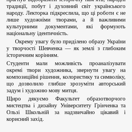
традиції, побут і духовний світ українського
народу. Лекторка підкреслила, що ці роботи є не
лише художніми творами, а й важливими
культурними документами, які формують
національну ідентичність.
Окрему увагу було приділено образу України
у творчості Шевченка — як землі з глибоким
історичним корінням.
Студенти мали можливість проаналізувати
окремі твори художника, звернути увагу на
композиційні рішення, колористику та символіку,
що дозволило глибше зрозуміти авторський
задум і художню мову митця.
Щиро дякуємо Факультет образотворчого
мистецтва і дизайну Університету Грінченка та
Ользі Школьній за надзвичайно цікавий і
корисний захід.