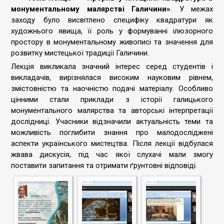
монументальному малярстві Галичини»
. У межах
заходу було висвітлено специфіку квадратури як
художнього явища, її роль у формуванні ілюзорного
простору в монументальному живописі та значення для
розвитку мистецької традиції Галичини.
Лекція викликала значний інтерес серед студентів і
викладачів, вирізнялася високим науковим рівнем,
змістовністю та наочністю подачі матеріалу. Особливо
цінними стали приклади з історії галицького
монументального малярства та авторські інтерпретації
дослідниці. Учасники відзначили актуальність теми та
можливість поглибити знання про малодосліджені
аспекти українського мистецтва. Після лекції відбулася
жвава дискусія, під час якої слухачі мали змогу
поставити запитання та отримати ґрунтовні відповіді.