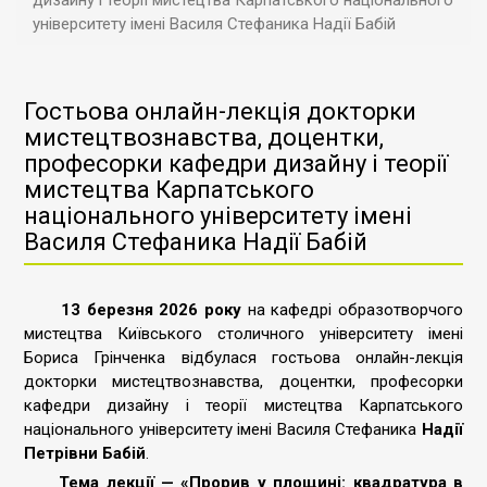
дизайну і теорії мистецтва Карпатського національного
університету імені Василя Стефаника Надії Бабій
Гостьова онлайн-лекція докторки
мистецтвознавства, доцентки,
професорки кафедри дизайну і теорії
мистецтва Карпатського
національного університету імені
Василя Стефаника Надії Бабій
13 березня 2026 року
на кафедрі образотворчого
мистецтва Київського столичного університету імені
Бориса Грінченка відбулася гостьова онлайн-лекція
докторки мистецтвознавства, доцентки, професорки
кафедри дизайну і теорії мистецтва Карпатського
національного університету імені Василя Стефаника
Надії
Петрівни Бабій
.
Тема лекції — «Прорив у площині: квадратура в