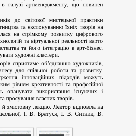
 в галузі артменеджменту, що повинен
иків до світової мистецької практики
ництва та експонуванню їхніх творів на
илася на стрімкому розвитку цифрового
нологій та віртуальної реальності варто
ецтва та його інтеграцію в арт-бізнес.
увати художні кластери.
торів сприятиме об’єднанню художників,
ізнесу для спільної роботи та розвитку.
адження інноваційних підходів можуть
ким рівнем креативності та професійної
ть опанувати використання існуючих і
а просування власних творів.
 й змістовну лекцію. Лектор відповіла на
ольної, І. В. Братуся, І. В. Ситник, В.