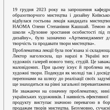
19 грудня 2023 року на запрошення кафедри
образотворчого мистецтва і дизайну Київсько
відбулася гостьова лекція кандидата мистецтв
НАОМА Олени Степанівни Кашшай. Темою лекці
школи «Духовне зростання особистості під п
дизайну», було зазначено «Артменеджмент дл
творчість та продавати твори мистецтва».
Проблематика лекції була пов’язана зі складноща
Лектор наголосила, що наразі в Україні все
художніх галерей нового типу, студій. Це зава
маловідомих. При цьому існує й проблема нед
художні твори. Подекуди як молоді так і досві
перепонами на шляху до реалізації своїх задумі
ще знаходиться на рівні загальної перевантажено
Не зважаючи на означену проблематику, нині
українських художників. І наявність ефективної
продукту виступає значною перевагою в бор
продажам творів мистецтва. Безумовно, сучасні