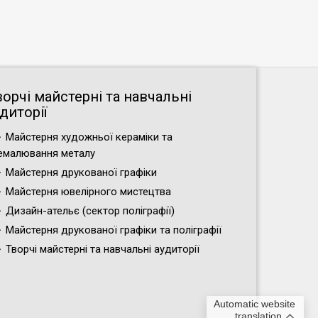
ворчі майстерні та навчальні
диторії
Майстерня художньої кераміки та
емалювання металу
Майстерня друкованої графіки
Майстерня ювелірного мистецтва
Дизайн-ательє (cектор поліграфії)
Майстерня друкованої графіки та поліграфії
Творчі майстерні та навчальні аудиторії
Automatic website
translation