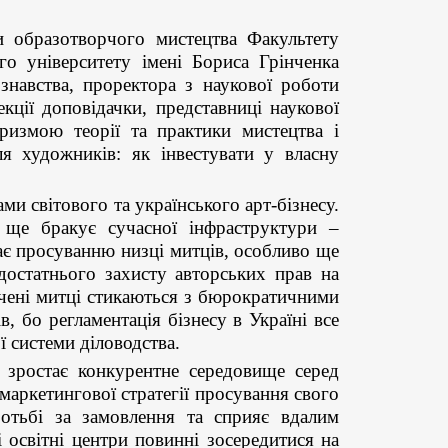
 образотворчого мистецтва Факультету
го університету імені Бориса Грінченка
ознавства, проректора з наукової роботи
ї доповідачки, представниці наукової
ризмою теорії та практики мистецтва і
я художників: як інвестувати у власну
ми світового та українського арт-бізнесу.
 ще бракує сучасної інфраструктури –
жає просуванню низці митців, особливо ще
остатнього захисту авторських прав на
дчені митці стикаються з бюрократичними
в, бо регламентація бізнесу в Україні все
ї системи діловодства.
 зростає конкурентне середовище серед
 маркетингової стратегії просування свого
отьбі за замовлення та сприяє вдалим
 освітні центри повинні зосередитися на