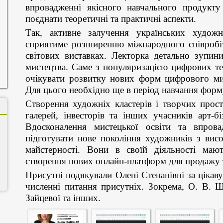
впровадженні якісного навчального продукту
поєднати теоретичні та практичні аспекти.
Так, активне залучення українських художн
сприятиме розширенню міжнародного співробіт
світових виставках. Лекторка детально зупин
мистецтва. Саме з популяризацією цифрових тех
очікувати розвитку нових форм цифрового мист
Для цього необхідно ще в період навчання форм
Створення художніх кластерів і творчих прос
галерей, інвесторів та інших учасників арт-б
Вдосконалення мистецької освіти та впров
підготувати нове покоління художників з висо
майстерності. Вони в своїй діяльності маю
створення нових онлайн-платформ для продажу т
Присутні подякували Олені Степанівні за цікаву
численні питання присутніх. Зокрема, О. В. Шк
Зайцевої та інших.