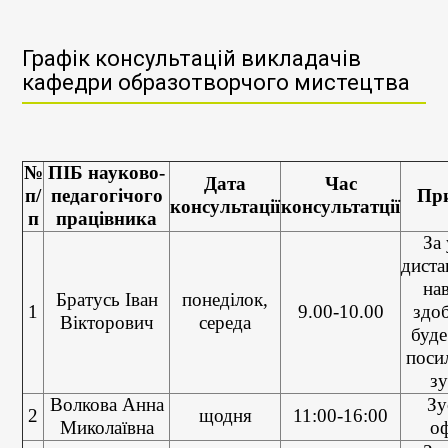
Графік консультацій викладачів
кафедри образотворчого мистецтва
№
ПІБ науково-
Дата
Час
п/
педагогічого
Пр
консультації
консультатції
п
працівника
За
диста
на
Братусь Іван
понеділок,
1
9.00-10.00
здо
Вікторович
середа
буде
поси
зу
Волкова Анна
Зу
2
щодня
11:00-16:00
Миколаївна
о