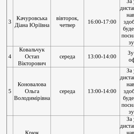
За
диста
на
Качуровська
вівторок,
3
16:00-17:00
здо
Діана Юріївна
четвер
буде
поси
зу
Ковальчук
Зу
4
Остап
середа
13:00-14:00
о
Вікторович
За
диста
Коновалова
на
5
Ольга
середа
13:00-14:00
здо
Володимірівна
буде
поси
зу
За
диста
Крюк
на