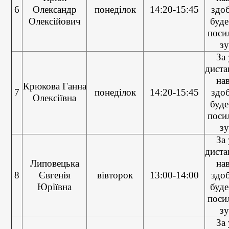
6
Олександр
понеділок
14:20-15:45
здо
Олексійович
буде
поси
зу
За
диста
на
Крюкова Ганна
7
понеділок
14:20-15:45
здо
Олексіївна
буде
поси
зу
За
диста
Липовецька
на
8
Євгенія
вівторок
13:00-14:00
здо
Юріївна
буде
поси
зу
За