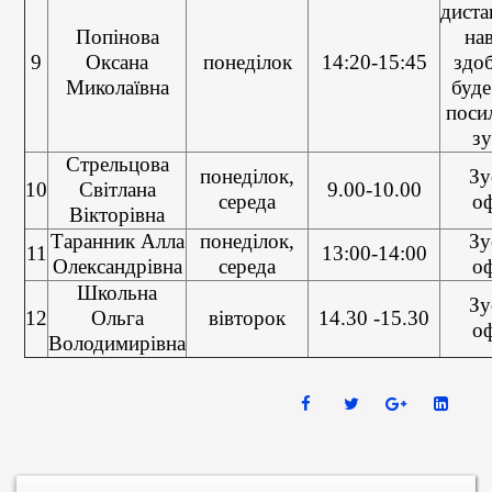
диста
Попінова
на
9
Оксана
понеділок
14:20-15:45
здо
Миколаївна
буде
поси
зу
Стрельцова
понеділок,
Зу
10
Світлана
9.00-10.00
середа
о
Вікторівна
Таранник Алла
понеділок,
Зу
11
13:00-14:00
Олександрівна
середа
о
Школьна
Зу
12
Ольга
вівторок
14.30 -15.30
о
Володимирівна