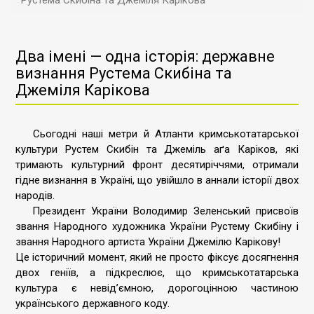
Рустема Скибіна та Джеміля Карікова
Два імені — одна історія: державне
визнання Рустема Скибіна та
Джеміля Карікова
Сьогодні наші метри й Атланти кримськотатарської
культури
Рустем Скибін
та Джеміль аґа Каріков, які
тримають культурний фронт десятиріччями, отримали
гідне визнання в Україні, що увійшло в аннали історії двох
народів.
Президент України Володимир Зеленський присвоїв
звання Народного художника України Рустему Скибіну і
звання Народного артиста України Джемілю Карікову!
Це історичний момент, який не просто фіксує досягнення
двох геніїв, а підкреслює, що кримськотатарська
культура є невід’ємною, дорогоцінною частиною
українського державного коду.