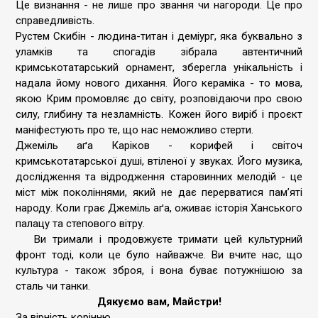
Це визнання - не лише про звання чи нагороди. Це про
справедливість.
Рустем Скибін - людина-титан і деміург, яка буквально з
уламків та спогадів зібрала автентичний
кримськотатарський орнамент, зберегла унікальність і
надала йому нового дихання. Його кераміка - то мова,
якою Крим промовляє до світу, розповідаючи про свою
силу, глибину та незламність. Кожен його виріб і проєкт
маніфестують про те, що нас неможливо стерти.
Джеміль аґа Каріков - корифей і світоч
кримськотатарської душі, втіленої у звуках. Його музика,
дослідження та відродження старовинних мелодій - це
міст між поколіннями, який не дає перерватися памʼяті
народу. Коли грає Джеміль аґа, оживає історія Ханського
палацу та степового вітру.
Ви тримали і продовжуєте тримати цей культурний
фронт тоді, коли це було найважче. Ви вчите нас, що
культура - також зброя, і вона буває потужнішою за
сталь чи танки.
Дякуємо вам, Майстри!
За вірність корінню.