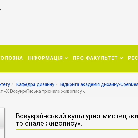
у
ГОЛОВНА
ІНФОРМАЦІЯ
ПРО ФАКУЛЬТЕТ
РЕ
тету
Кафедра дизайну
Відкрита академія дизайну/OpenDe
т «Х Всеукраїнська трієнале живопису».
Всеукраїнський культурно-мистецьки
трієнале живопису».