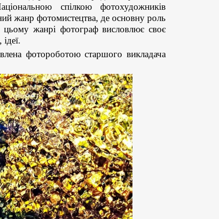
 Національною спілкою фотохудожників
ний жанр фотомистецтва, де основну роль
 У цьому жанрі фотограф висловлює своє
 ідеї.
влена фотороботою старшого викладача