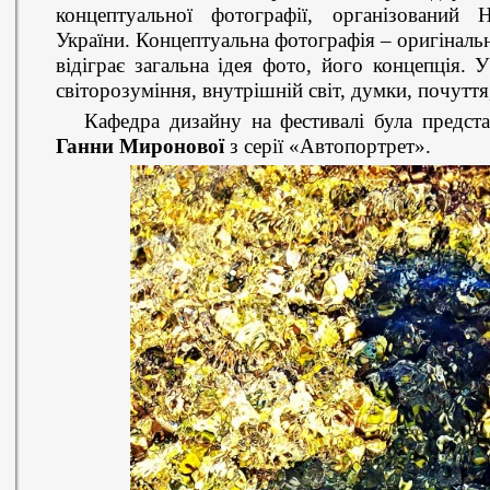
концептуальної фотографії, організований
України. Концептуальна фотографія – оригіналь
відіграє загальна ідея фото, його концепція.
світорозуміння, внутрішній світ, думки, почуття,
Кафедра дизайну на фестивалі була предста
Ганни Миронової
з серії «Автопортрет».