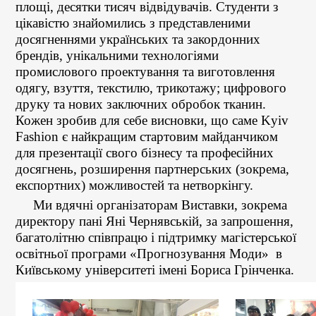
площі, десятки тисяч відвідувачів. Студенти з
цікавістю знайомились з представленими
досягненнями українських та закордонних
брендів, унікальними технологіями
промислового проектування та виготовлення
одягу, взуття, текстилю, трикотажу; цифрового
друку та нових заключних обробок тканин.
Кожен зробив для себе висновки, що саме Kyiv
Fashion є найкращим стартовим майданчиком
для презентації свого бізнесу та професійних
досягнень, розширення партнерських (зокрема,
експортних) можливостей та нетворкінгу.
Ми вдячні організаторам Виставки, зокрема
директору пані Яні Чернявській, за запрошення,
багатолітню співпрацю і підтримку магістерської
освітньої програми «Прогнозування Моди» в
Київському університеті імені Бориса Грінченка.