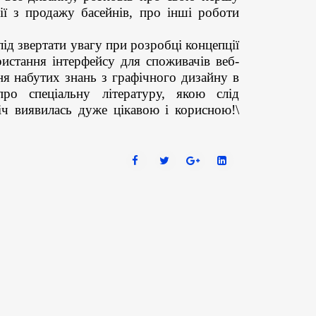
ї з продажу басейнів, про інші роботи
лід звертати увагу при розробці концепції
ристання інтерфейсу для споживачів веб-
ня набутих знань з графічного дизайну в
про спеціальну літературу, якою слід
іч виявилась дуже цікавою і корисною!\