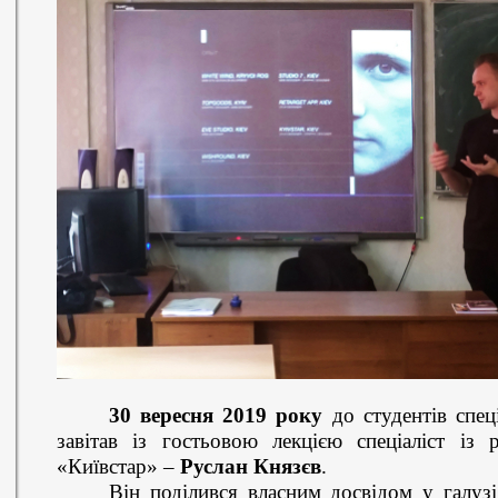
30 вересня 2019 року
до студентів спец
завітав із гостьовою лекцією спеціаліст із
«Київстар» –
Руслан Князєв
.
Він поділився власним досвідом у галуз