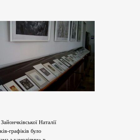
 Зайончківської Наталії
ів-графіків було
ама з камеліями» в