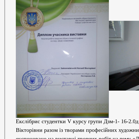
Екслібрис студентки V курсу групи Дзм-1- 16-2.0д
Вікторівни разом із творами професійних художник
експоновано на виставці творчих робіт на тему «Д