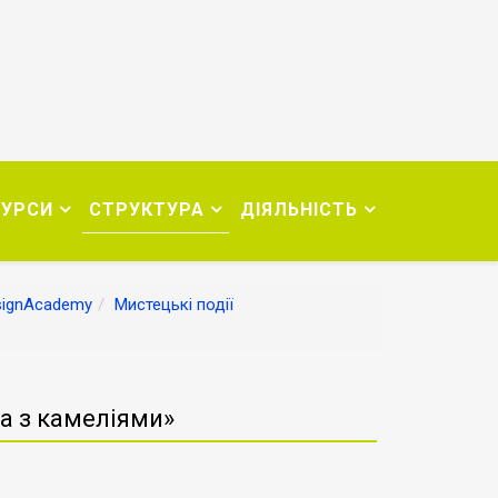
СУРСИ
СТРУКТУРА
ДІЯЛЬНІСТЬ
signAcademy
Мистецькі події
а з камеліями»