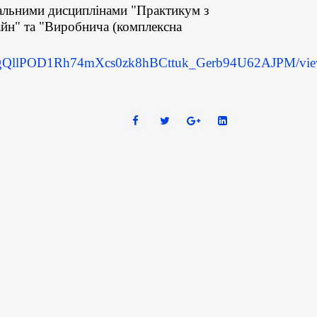
чальними дисциплінами "Практикум з
айн" та "Виробнича (комплексна
/105gQllPOD1Rh74mXcs0zk8hBCttuk_Gerb94U62AJPM/vi