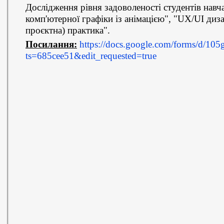
Дослідження рівня задоволеності студентів нав
комп'ютерної графіки із анімацією", "UX/UI диз
проєктна) практика".
Посилання:
https://docs.google.com/forms/d
ts=685cee51&edit_requested=true