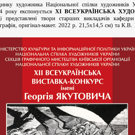
инку художника Національної спілки художників Ук
4 року експонується
ХІ
ВСЕУКРАЇНСЬКА ХУД
 представлені твори старших викладачів кафедри 
фія, оригінал-макет. 2022 р. 21,5х14,5 см) та К.В. 