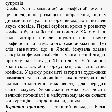
супровід.
Комікс (укр. - мальопис) чи графічний роман –
це послідовно розміщені зображення, що у
динамічній візуальній формі викладають читачеві
якусь оповідь. Перші серйозні кроки у розвитку
коміксів були здійснені на початку ХХ століття,
коли автори почали шукати нові шляхи
графічного та візуального самовираження. Тут
слід зазначити, що в Японії існувала здавна
своєрідна форма коміксів – манга, перші згадки
про яку належать до ХІІ століття. У більшості
країн склалася, або формується, своя стилістика
коміксів. У цьому розмаїтті автори та художники
намагаються якнайповніше використовувати всі
відомі стилістичні можливості, для передачі
свого задуму. Український комікс має досить
великий потенціал і в майбутньому може скласти
конкуренцію закордонним виданням.
Куратор проєкту
– старший викладач Балан