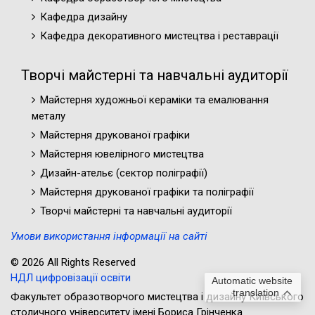
Кафедра дизайну
Кафедра декоративного мистецтва і реставрації
Творчі майстерні та навчальні аудиторії
Майстерня художньої кераміки та емалювання
металу
Майстерня друкованої графіки
Майстерня ювелірного мистецтва
Дизайн-ательє (cектор поліграфії)
Майстерня друкованої графіки та поліграфії
Творчі майстерні та навчальні аудиторії
Умови використання інформації на сайті
© 2026 All Rights Reserved
НДЛ цифровізації освіти
Automatic website
translation
Факультет образотворчого мистецтва і дизайну Київського
столичного університету імені Бориса Грінченка