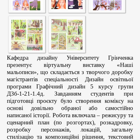
Кафедра дизайну Університету Грінченка
презентує віртуальну виставку «Наші
мальописи», що складається з творчого доробку
магістрантів спеціальності Дизайн освітньої
програми Графічний дизайн 5 курсу групи
ДЗб-1-21-1.4д. Завданням студентів при
підготовці проєкту було створення коміксу на
основі довільно обраної або самостійно
написаної історії. Робота включала – режисуру та
сценарний план (по розгортах), розкадровку,
розробку персонажів, локацій, загальну
стилізацію та композиційні рішення, текстовий