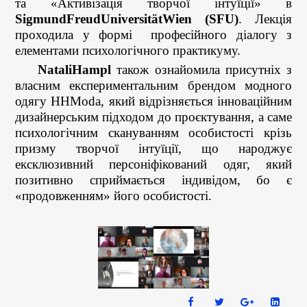
та «Активізація творчої інтуїції» в
SigmundFreudUniversitätWien (SFU)
. Лекція
проходила у формі професійного діалогу з
елементами психологічного практикуму.
NataliHampl
також ознайомила присутніх з
власним експериментальним брендом модного
одягу HHModa, який відрізняється інноваційним
дизайнерським підходом до проєктування, а саме
психологічним скануванням особистості крізь
призму творчої інтуїції, що народжує
ексклюзивний персоніфікований одяг, який
позитивно сприймається індивідом, бо є
«продовженням» його особистості.