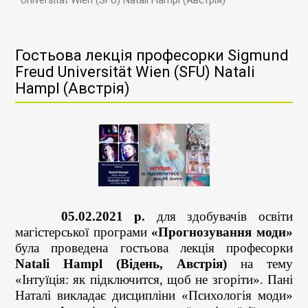
Universität Wien (SFU) Natali Hampl (Австрія)
Гостьова лекція професорки Sigmund
Freud Universität Wien (SFU) Natali
Hampl (Австрія)
05.02.2021 р.
для здобувачів освіти
магістерської програми
«Прогнозування моди»
була проведена гостьова лекція професорки
Natali Hampl (Відень, Австрія)
на тему
«Інтуїція: як підключится, щоб не згоріти». Пані
Наталі викладає дисципліни «Психологія моди»