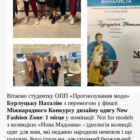
Вітаємо студентку ОПП «Прогнозування моди»
Бурлуцьку Наталію
з перемогою у фіналі
Міжнародного Конкурсу дизайну одягу
New
Fashion Zone
:
1 місце
у номінації Not for models
з колекцією «Нова Мадонна» - ідеологія колекції:
одяг для мам, які недавно народили немовля і ще
годують його грудьми, але стрімкий безжальний