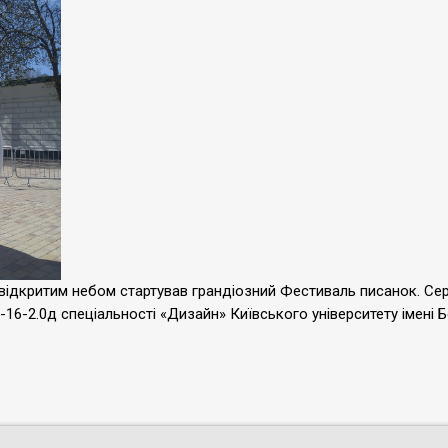
ід відкритим небом стартував грандіозний Фестиваль писанок. С
-16-2.0д спеціальності «Дизайн» Київського університету імені 