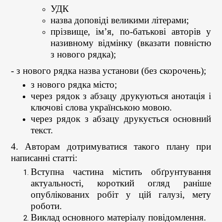
УДК
назва доповіді великими літерами;
прізвище, ім’я, по-батькові авторів у
називному відмінку (вказати повністю
з нового рядка);
- з нового рядка назва установи (без скорочень);
з нового рядка місто;
через рядок з абзацу друкуються анотація і
ключові слова українською мовою.
через рядок з абзацу друкується основний
текст.
4. Авторам дотримуватися такого плану при
написанні статті:
Вступна частина містить обґрунтування
актуальності, короткий огляд раніше
опублікованих робіт у цій галузі, мету
роботи.
Виклад основного матеріалу повідомлення.