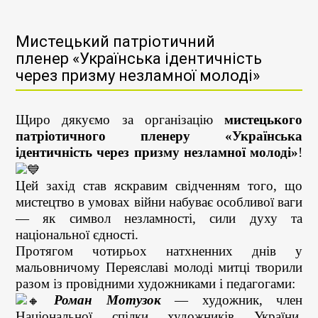
Мистецький патріотичний
пленер «Українська ідентичність
через призму незламної молоді»
Щиро дякуємо за організацію
мистецького
патріотичного пленеру «Українська
ідентичність через призму незламної молоді»
!
Цей захід став яскравим свідченням того, що
мистецтво в умовах війни набуває особливої ваги
— як символ незламності, сили духу та
національної єдності.
Протягом чотирьох натхненних днів у
мальовничому Переяславі молоді митці творили
разом із провідними художниками і педагогами:
Роман Мотузок
— художник, член
Національної спілки художників України,