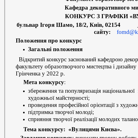
Кафедра декоративного мис
КОНКУРС З ГРАФІКИ «
бульвар Ігоря Шамо, 18/2, Київ, 02154
____
сайту:
fomd@ku
Положення про конкурс
Загальні положення
Відкритий конкурс заснований кафедрою декорат
факультету образотворчого мистецтва і дизайну
Грінченка у 2022 р.
Мета конкурсу
:
збереження та популяризація національної 
художньої майстерності;
проведення професійної орієнтації з худож
підтримка творчої молоді;
сприяння творчої реалізації молодих талан
Тема конкурсу: «Вулицями Києва».
Завдання конкурсу
: виконати творчу роботу