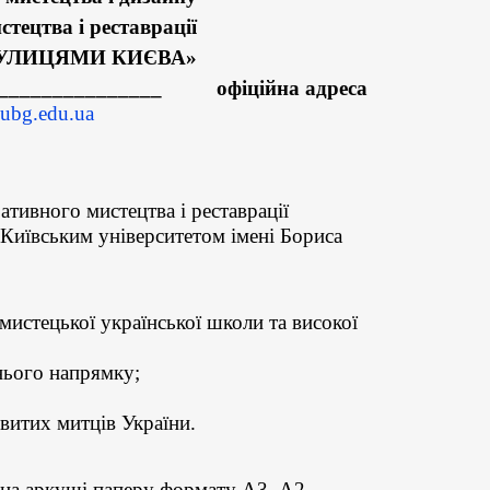
тецтва і реставрації
ВУЛИЦЯМИ КИЄВА»
___________ офіційна адреса
bg.edu.ua
ивного мистецтва і реставрації
 Київським університетом імені Бориса
мистецької української школи та високої
нього напрямку;
овитих митців України.
 на аркуші паперу формату А3, А2.