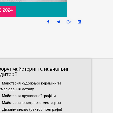
ворчі майстерні та навчальні
диторії
Майстерня художньої кераміки та
емалювання металу
Майстерня друкованої графіки
Майстерня ювелірного мистецтва
Дизайн-ательє (cектор поліграфії)