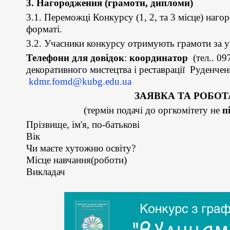
3. Нагородження (грамоти, дипломи)
3.1. Переможці Конкурсу (1, 2, та 3 місце) на
форматі.
3.2. Учасники конкурсу отримують грамоти за у
Телефони для довідок
:
координатор
(тел.. 09
декоративного мистецтва і реставрації Руденче
kdmr.fomd@kubg.edu.ua
ЗАЯВКА ТА РОБО
(термін подачі до оргкомітету не
п
Прізвище, ім'я, по-батькові
Вік
Чи маєте хутожню освіту?
Місце навчання(роботи)
Викладач