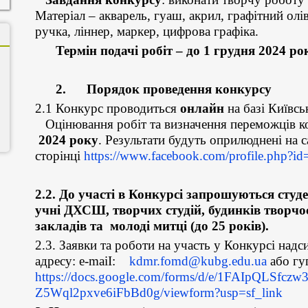
Матеріал – акварель, гуаш, акрил, графітний олів
ручка, ліннер, маркер, цифрова графіка.
Термін подачі робіт – до 1 грудня 2024 рок
2. Порядок проведення конкурсу
2.1 Конкурс проводиться
онлайн
на базі Київсь
Оцінювання робіт та визначення переможців к
2024 року
. Результати будуть оприлюднені на
сторінці
https://www.facebook.com/profile.php?
2.2. До участі в Конкурсі запрошуються сту
учні ДХСШ, творчих студій, будинків творчос
закладів та молоді митці (до 25 років).
2.3. Заявки та роботи на участь у Конкурсі над
адресу: е-maіІ:
kdmr.fomd@kubg.edu.ua
або гу
https://docs.google.com/forms/d/e/1FAIpQLSfc
Z5Wql2pxve6iFbBd0g/viewform?usp=sf_link