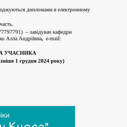
городжуються дипломами в електронному
часть.
77797791) – завідувач кафедри
нко Алла Андріївна
,
е-maіІ:
ТА УЧАСНИКА
ізніше
1 грудня 2024 року
)