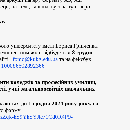
ець, пастель, сангіна, вугіль, туш перо,
у.
кого університету імені Бориса Грінченка.
омпетентним журі відбудеться
8 грудня
 сайті
fomd@kubg.edu.ua
та на фейсбук
id=100086602892366
денти коледжів та професійних училищ,
ті, учні загальноосвітніх навчальних
силаються до
1 грудня 2024 року року,
на
гл форму
zw3zZqk-kS9YhSYJtc71Cd0R4P9-