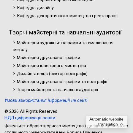
Кафедра дизайну
Кафедра декоративного мистецтва і реставрації
Творчі майстерні та навчальні аудиторії
Майстерня художньої кераміки та емалювання
металу
Майстерня друкованої графіки
Майстерня ювелірного мистецтва
Дизайн-ательє (cектор поліграфії)
Майстерня друкованої графіки та поліграфії
Творчі майстерні та навчальні аудиторії
Умови використання інформації на сайті
© 2026 All Rights Reserved
НДЛ цифровізації освіти
Automatic website
translation
Факультет образотворчого мистецтва і дизайну Київського
столичного університету імені Бориса Грінченка