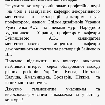
Результати конкурсу оцінювало професійне журі
на чолі з завідувачем кафедри декоративного
мистецтва та реставрації доктором наук,
професором, членом Спілки дизайнерів України
Руденченко А.А. та членами журі: Народною
художницею України, професором кафедри
Буйгашевою А.Б., кандидатом
мистецтвознавства, доцентом кафедри
декоративного мистецтва та реставрації Зайцевою
В.І.
Приємно відзначити, що конкурс викликав
неабиякий інтерес серед обдарованої молоді
різних регіонів України: Києва, Полтави,
Калуша, Хмельницька, Броварів, Ніжина та
інших міст і містечок.
Дякуємо талановитим учасникам та
висококваліфікованим викладачам за участь у
конкурсі!