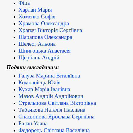
Фіца
Харлан Марія
Хоменко Софія
Храмова Олександра
Храпач Вікторія Сергіївна
Шарапова Олександра
Шелест Альона
Шпигоцька Анастасія
Щербань Андрій
Подяки викладачам:
Галуза Марина Віталіївна
Компанієць Юлія
Кухар Марія Іванівна
Мазов Андрій Андрійович
Стрельцова Світлана Вікторівна
Табачкова Наталія Павлівна
Спасьонова Ярослава Сергіївна
Балан Уляна
Федорець Світлана Василівна