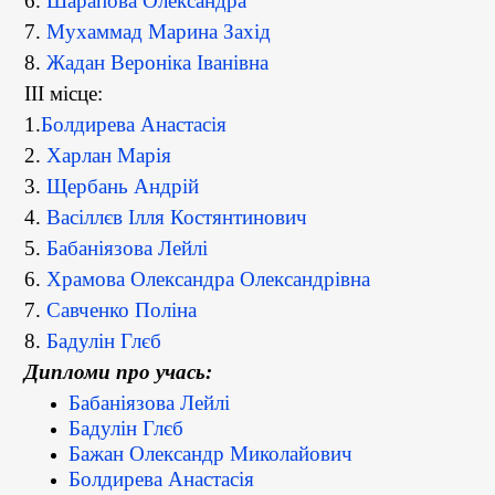
6.
Шарапова Олександра
7.
Мухаммад Марина Захід
8.
Жадан Вероніка Іванівна
ІІІ місце:
1.
Болдирева Анастасія
2.
Харлан Марія
3.
Щербань Андрій
4.
Васіллєв Ілля Костянтинович
5.
Бабаніязова Лейлі
6.
Храмова Олександра Олександрівна
7.
Савченко Поліна
8.
Бадулін Глєб
Дипломи про учась:
Бабаніязова Лейлі
Бадулін Глєб
Бажан Олександр Миколайович
Болдирева Анастасія