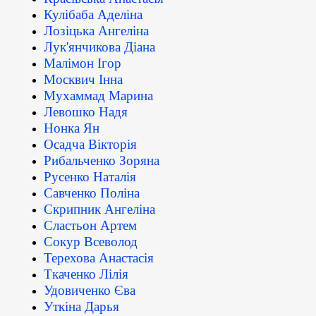
Кулібаба Аделіна
Лозіцька Ангеліна
Лук'янчикова Діана
Малімон Ігор
Москвич Інна
Мухаммад Марина
Левошко Надя
Нонка Ян
Осадча Вікторія
Рибальченко Зоряна
Русенко Наталія
Савченко Поліна
Скрипник Ангеліна
Сластьон Артем
Сокур Всеволод
Терехова Анастасія
Ткаченко Лілія
Удовиченко Єва
Уткіна Дарья