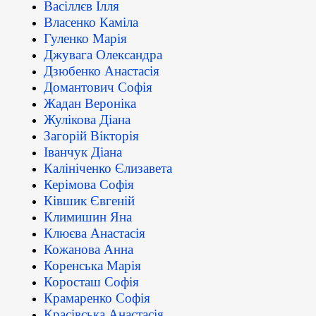
Васіллєв Ілля
Власенко Каміла
Гуленко Марія
Джувага Олександра
Дзюбенко Анастасія
Домантович Софія
Жадан Вероніка
Жулікова Діана
Загорій Вікторія
Іванчук Діана
Калініченко Єлизавета
Керімова Софія
Ківшик Євгеній
Климишин Яна
Клюєва Анастасія
Кожанова Анна
Коренська Марія
Коросташ Софія
Крамаренко Софія
Красівська Анастасія