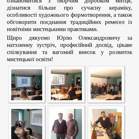
ознайомитися з творчим доробком митця,
дізнатися більше про сучасну кераміку,
особливості художнього формотворення, а також
обговорити поєднання традиційних ремесел із
новітніми мистецькими практиками.
Щиро дякуємо Юрію Олександровичу за
натхненну зустріч, професійний досвід, цікаве
спілкування та вагомий внесок у розвиток
мистецької освіти!