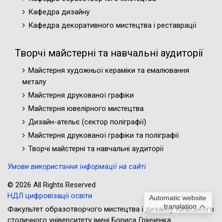
Кафедра дизайну
Кафедра декоративного мистецтва і реставрації
Творчі майстерні та навчальні аудиторії
Майстерня художньої кераміки та емалювання
металу
Майстерня друкованої графіки
Майстерня ювелірного мистецтва
Дизайн-ательє (cектор поліграфії)
Майстерня друкованої графіки та поліграфії
Творчі майстерні та навчальні аудиторії
Умови використання інформації на сайті
© 2026 All Rights Reserved
НДЛ цифровізації освіти
Automatic website
translation
Факультет образотворчого мистецтва і дизайну Київського
столичного університету імені Бориса Грінченка