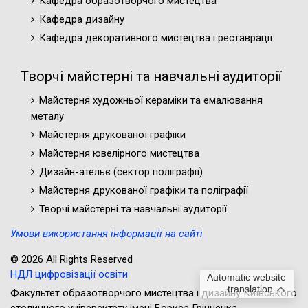
Кафедра образотворчого мистецтва
Кафедра дизайну
Кафедра декоративного мистецтва і реставрації
Творчі майстерні та навчальні аудиторії
Майстерня художньої кераміки та емалювання
металу
Майстерня друкованої графіки
Майстерня ювелірного мистецтва
Дизайн-ательє (cектор поліграфії)
Майстерня друкованої графіки та поліграфії
Творчі майстерні та навчальні аудиторії
Умови використання інформації на сайті
© 2026 All Rights Reserved
НДЛ цифровізації освіти
Automatic website
translation
Факультет образотворчого мистецтва і дизайну Київського
столичного університету імені Бориса Грінченка