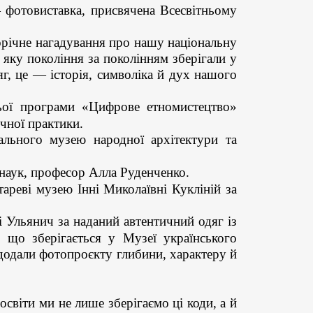
— фотовиставка, присвячена Всесвітньому
орічне нагадування про нашу національну
, яку покоління за поколінням зберігали у
г, це — історія, символіка й дух нашого
ьої програми «Цифрове етномистецтво»
чної практики.
ального музею народної архітектури та
наук, професор Алла Руденченко.
реві музею Інні Миколаївні Кукліній за
 Ульянич за наданий автентичний одяг із
, що зберігається у Музеї українського
 додали фотопроєкту глибини, характеру й
освіти ми не лише зберігаємо ці коди, а й