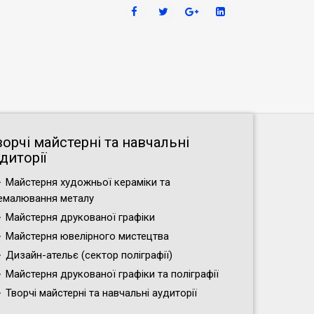
ворчі майстерні та навчальні
диторії
Майстерня художньої кераміки та
емалювання металу
Майстерня друкованої графіки
Майстерня ювелірного мистецтва
Дизайн-ательє (cектор поліграфії)
Майстерня друкованої графіки та поліграфії
Творчі майстерні та навчальні аудиторії