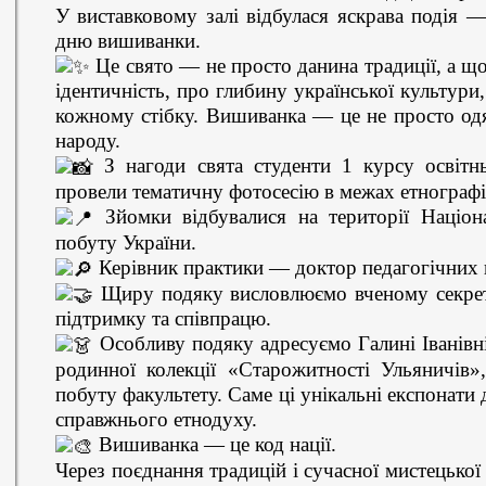
У виставковому залі відбулася яскрава подія 
дню вишиванки.
Це свято — не просто данина традиції, а щ
ідентичність, про глибину української культури
кожному стібку. Вишиванка — це не просто одя
народу.
З нагоди свята студенти 1 курсу освітн
провели тематичну фотосесію в межах етнографі
Зйомки відбувалися на території Націон
побуту України.
Керівник практики — доктор педагогічних 
Щиру подяку висловлюємо вченому секрета
підтримку та співпрацю.
Особливу подяку адресуємо Галині Іванівні
родинної колекції «Старожитності Ульяничів»
побуту факультету. Саме ці унікальні експонати
справжнього етнодуху.
Вишиванка — це код нації.
Через поєднання традицій і сучасної мистецької 