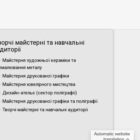
ворчі майстерні та навчальні
диторії
Майстерня художньої кераміки та
емалювання металу
Майстерня друкованої графіки
Майстерня ювелірного мистецтва
Дизайн-ательє (cектор поліграфії)
Майстерня друкованої графіки та поліграфії
Творчі майстерні та навчальні аудиторії
Automatic website
translation