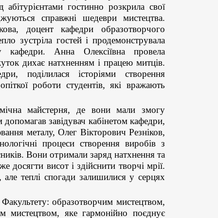
 абітурієнтами гостинно розкрила свої
жуються справжні шедеври мистецтва.
кова, доцент кафедри образотворчого
пло зустріла гостей і продемонструвала
ву кафедри. Анна Олексіївна провела
куток дихає натхненням і працею митців.
ри, поділилася історіями створення
опіткої роботи студентів, які вражають
амічна майстерня, де вони мали змогу
м допомагав завідувач кабінетом кафедри,
вання металу, Олег Вікторович Резніков,
нологічні процеси створення виробів з
асників. Вони отримали заряд натхнення та
е досягти висот і здійснити творчі мрії.
, але теплі спогади залишилися у серцях
 Факультету: образотворчим мистецтвом,
им мистецтвом, яке гармонійно поєднує