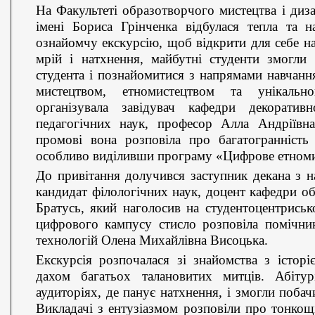
На Факультеті образотворчого мистецтва і диз
імені Бориса Грінченка відбулася тепла та на
ознайомчу екскурсію, щоб відкрити для себе н
мрій і натхнення, майбутні студенти змогли
студента і познайомитися з напрямами навчан
мистецтвом, етномистецтвом та унікальн
організувала завідувач кафедри декоратив
педагогічних наук, професор Алла Андріївна
промові вона розповіла про багатогранність 
особливо виділивши програму «Цифрове етноми
До привітання долучився заступник декана з н
кандидат філологічних наук, доцент кафедри о
Братусь, який наголосив на студентоцентриськ
цифрового кампусу стисло розповіла помічник
технологій Олена Михайлівна Висоцька.
Екскурсія розпочалася зі знайомства з історі
дахом багатьох талановитих митців. Абіту
аудиторіях, де панує натхнення, і змогли побач
Викладачі з ентузіазмом розповіли про тонкощі