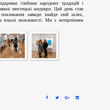
відкриває глибини народних традицій і
вжні мистецькі шедеври. Цей день став
 покликання завжди знайде свій шлях,
а власні можливості. Ми з нетерпінням