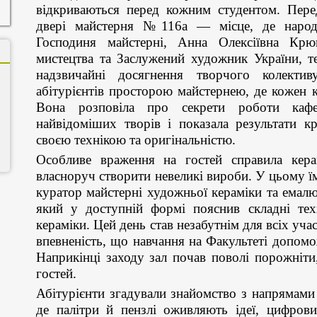
відкриваються перед кожним студентом. Перед
двері майстерня №116а — місце, де народ
Господиня майстерні, Анна Олексіївна Крю
мистецтва та Заслужений художник України, те
надзвичайні досягнення творчого колекти
абітурієнтів просторою майстернею, де кожен 
Вона розповіла про секрети роботи кафед
найвідоміших творів і показала результати кр
своєю технікою та оригінальністю.
Особливе враження на гостей справила кер
власноруч створити невеликі вироби. У цьому ї
куратор майстерні художньої кераміки та емалю
який у доступній формі пояснив складні тех
кераміки. Цей день став незабутнім для всіх уч
впевненість, що навчання на Факультеті допомож
Наприкінці заходу зал почав поволі порожніти
гостей.
Абітурієнти згадували знайомство з напрямами
де палітри й пензлі оживляють ідеї, цифров