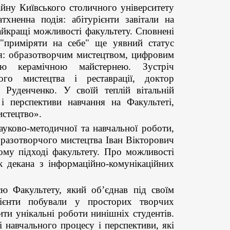
айну Київського столичного університету
тхненна подія: абітурієнти завітали на
айкращі можливості факультету. Сповнені
 "приміряти на себе" ще уявний статус
ня: образотворчим мистецтвом, цифровим
ою керамічною майстернею. Зустріч
ного мистецтва і реставрації, доктор
 Руденченко. У своїй теплій вітальній
і перспективи навчання на Факультеті,
стецтво».
ауково-методичної та навчальної роботи,
бразотворчого мистецтва Іван Вікторович
ому підході факультету. Про можливості
 декана з інформаційно-комунікаційних
єю Факультету, який об’єднав під своїм
рієнти побували у просторих творчих
ити унікальні роботи нинішніх студентів.
 навчального процесу і перспективи, які