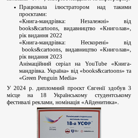
Працювала ілюстратором над такими
проєктами:
«Книга-мандрівка: Незалежні» від
books&cartoons, видавництво «Книголав»,
рік видання 2022
«Книга-мандрівка: Нескорені» від
books&cartoons, видавництво «Книголав»,
рік видання 2023
Анімаційний серіал на YouTube «Книга-
мандрівка. Україна» від «books&cartoons» та
«Green Penguin Media»
У 2024 р. дипломний проєкт Євгенії здобув 3
місце на 18 Українському студентському
фестивалі реклами, номінація «Айденитика».