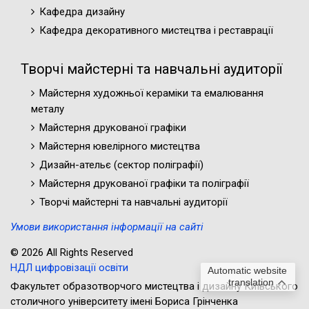
Кафедра дизайну
Кафедра декоративного мистецтва і реставрації
Творчі майстерні та навчальні аудиторії
Майстерня художньої кераміки та емалювання
металу
Майстерня друкованої графіки
Майстерня ювелірного мистецтва
Дизайн-ательє (cектор поліграфії)
Майстерня друкованої графіки та поліграфії
Творчі майстерні та навчальні аудиторії
Умови використання інформації на сайті
© 2026 All Rights Reserved
НДЛ цифровізації освіти
Automatic website
translation
Факультет образотворчого мистецтва і дизайну Київського
столичного університету імені Бориса Грінченка