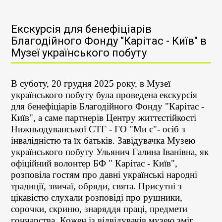
Екскурсія для бенефіціарів
Благодійного Фонду "Карітас - Київ" в
Музеї українського побуту
В суботу, 20 грудня 2025 року, в Музеї
українського побуту була проведена екскурсія
для бенефіціарів Благодійного Фонду "Карітас -
Київ", а саме партнерів Центру життєстійкості
Нижньодуванської СТГ - ГО "Ми є"- осіб з
інвалідністю та їх батьків. Завідувачка Музею
українського побуту Ульянич Галина Іванівна, як
офіційний волонтер БФ " Карітас - Київ",
розповіла гостям про давні українські народні
традиції, звичаї, обряди, свята. Присутні з
цікавістю слухали розповіді про рушники,
сорочки, скриню, знаряддя праці, предмети
гончарства. Кожен із відвідувачів музею зміг