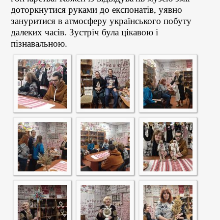
доторкнутися руками до експонатів, уявно
зануритися в атмосферу українського побуту
далеких часів. Зустріч була цікавою і
пізнавальною.