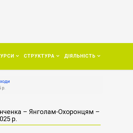
СУРСИ
СТРУКТУРА
ДІЯЛЬНІСТЬ
аходи
 р.
рінченка – Янголам-Охоронцям –
025 р.