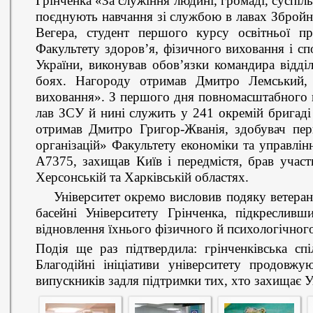
Грінченка «За служіння людині, громаді, суспіл
поєднують навчання зі службою в лавах Збройн
Вегера, студент першого курсу освітньої пр
Факультету здоров’я, фізичного виховання і сп
України, виконував обов’язки командира відді
боях. Нагороду отримав Дмитро Лемський,
виховання». З першого дня повномасштабного 
лав ЗСУ й нині служить у 241 окремій бригаді
отримав Дмитро Григор-Жванія, здобувач пер
організацій» Факультету економіки та управлін
А7375, захищав Київ і передмістя, брав участ
Херсонській та Харківській областях.
Університет окремо висловив подяку ветеран
басейні Університету Грінченка, підкресливш
відновлення їхнього фізичного й психологічного
Подія ще раз підтвердила: грінченківська спі
Благодійні ініціативи університету продовжую
випускників задля підтримки тих, хто захищає У