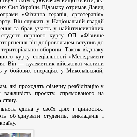
ьству» трьом здобувачам вищої освіти, які
их Сил України. Відзнаку отримав Давид
ограми «Фізична терапія, ерготерапія»
орту. Він служить у Національній гвардії
лення та брав участь у найінтенсивніших
 студент першого курсу ОП «Фізичне
вторгнення він добровольцем вступив до
 територіальної оборони. Також відзнаку
шого курсу спеціальності «Менеджмент
ня. Він — кулеметник військової частини
ь у бойових операціях у Миколаївській,
ам, які проходять фізичну реабілітацію у
и важливість проєкту, спрямованого на
 стану.
льнота єдина у своїх діях і цінностях.
ть об’єднувати студентів, викладачів і
країну.