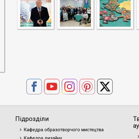
Підрозділи
Т
ау
Кафедра образотворчого мистецтва
Кафедра дизайну