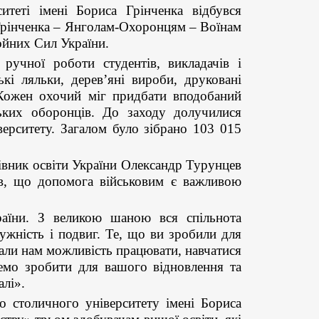
теті імені Бориса Грінченка відбувся
 Грінченка – Янголам-Охоронцям – Воїнам
йних Сил України.
учної роботи студентів, викладачів і
ькі ляльки, дерев’яні вироби, друковані
 Кожен охочий міг придбати вподобаний
ьких оборонців. До заходу долучилися
верситету. Загалом було зібрано 103 015
івник освіти України Олександр Турунцев
ив, що допомога військовим є важливою
ни. З великою шаною вся спільнота
мужність і подвиг. Те, що ви зробили для
дали нам можливість працювати, навчатися
емо зробити для вашого відновлення та
алі».
о столичного університету імені Бориса