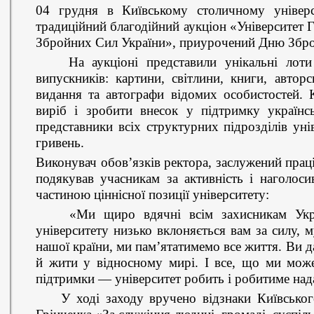
04 грудня в Київському столичному універси
традиційний благодійний аукціон «Університет
Збройних Сил України», приурочений Дню Збро
На аукціоні представили унікальні лоти р
випускників: картини, світлини, книги, авторс
видання та автографи відомих особистостей.
виріб і зробити внесок у підтримку українс
представники всіх структурних підрозділів уні
гривень.
Виконувач обов’язків ректора, заслужений прац
подякував учасникам за активність і наголос
частиною ціннісної позиції університету:
«Ми щиро вдячні всім захисникам Украї
університету низько вклоняється вам за силу, 
нашої країни, ми пам’ятатимемо все життя. Ви 
й жити у відносному мирі. І все, що ми мож
підтримки — університет робить і робитиме над
У ході заходу вручено відзнаки Київськог