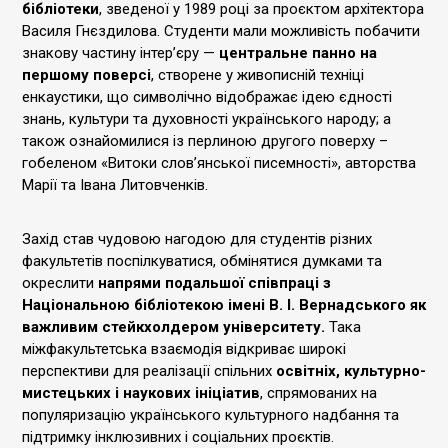
бібліотеки
, зведеної у 1989 році за проєктом архітектора
Василя Гнєздилова. Студенти мали можливість побачити
знакову частину інтер’єру —
центральне панно на
першому поверсі
, створене у живописній техніці
енкаустики, що символічно відображає ідею єдності
знань, культури та духовності українського народу; а
також ознайомилися із перлиною другого поверху –
гобеленом «Витоки слов’янської писемності», авторства
Марії та Івана Литовченків.
Захід став чудовою нагодою для студентів різних
факультетів поспілкуватися, обмінятися думками та
окреслити
напрями подальшої співпраці з
Національною бібліотекою імені В. І. Вернадського як
важливим стейкхолдером університету.
Така
міжфакультетська взаємодія відкриває широкі
перспективи для реалізації спільних
освітніх, культурно-
мистецьких і наукових ініціатив
, спрямованих на
популяризацію українського культурного надбання та
підтримку інклюзивних і соціальних проєктів.