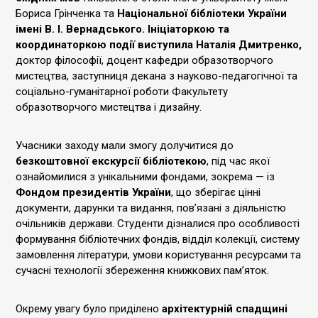
Бориса Грінченка та
Національної бібліотеки України
імені В. І. Вернадського. Ініціаторкою та
координаторкою події виступила Наталія Дмитренко,
доктор філософії, доцент кафедри образотворчого
мистецтва, заступниця декана з науково-педагогічної та
соціально-гуманітарної роботи Факультету
образотворчого мистецтва і дизайну.
Учасники заходу мали змогу долучитися до
безкоштовної екскурсії
бібліотекою
, під час якої
ознайомилися з унікальними фондами, зокрема — із
Фондом президентів України
, що зберігає цінні
документи, дарунки та видання, пов’язані з діяльністю
очільників держави. Студенти дізналися про особливості
формування бібліотечних фондів, відділ колекції, систему
замовлення літератури, умови користування ресурсами та
сучасні технології збереження книжкових пам’яток.
Окрему увагу було приділено
архітектурній спадщині