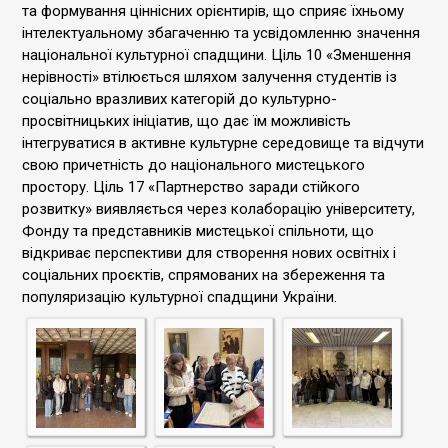
та формування ціннісних орієнтирів, що сприяє їхньому
інтелектуальному збагаченню та усвідомленню значення
національної культурної спадщини. Ціль 10 «Зменшення
нерівності» втілюється шляхом залучення студентів із
соціально вразливих категорій до культурно-
просвітницьких ініціатив, що дає їм можливість
інтегруватися в активне культурне середовище та відчути
свою причетність до національного мистецького
простору. Ціль 17 «Партнерство заради стійкого
розвитку» виявляється через колаборацію університету,
Фонду та представників мистецької спільноти, що
відкриває перспективи для створення нових освітніх і
соціальних проєктів, спрямованих на збереження та
популяризацію культурної спадщини України.