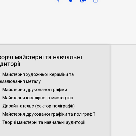
ворчі майстерні та навчальні
диторії
Майстерня художньої кераміки та
емалювання металу
Майстерня друкованої графіки
Майстерня ювелірного мистецтва
Дизайн-ательє (cектор поліграфії)
Майстерня друкованої графіки та поліграфії
Творчі майстерні та навчальні аудиторії