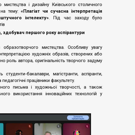
 мистецтва і дизайну Київського столичного
р на тему:
«Плагіат чи сучасна інтерпретація
штучного інтелекту»
. Під час заходу було
тів
, здобувач першого року аспірантури
і образотворчого мистецтва. Особливу увагу
нтерпретацією художніх образів, створених або
но роль автора, оригінальність творчого задуму
 студенти-бакалаври, магістранти, аспіранти,
а педагогічні працівники факультету.
ного письма і художньої творчості, а також
ного використання інноваційних технологій у