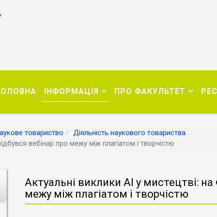
у
ГОЛОВНА
ІНФОРМАЦІЯ
ПРО ФАКУЛЬТЕТ
РЕ
аукове товариство
Діяльність наукового товариства
ідбувся вебінар про межу між плагіатом і творчістю
Актуальні виклики AI у мистецтві: н
межу між плагіатом і творчістю