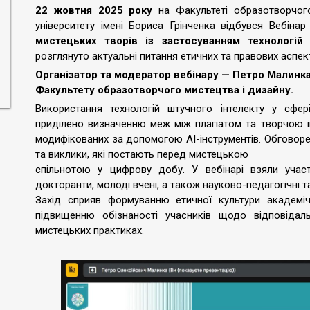
22 жовтня 2025 року
на Факультеті образотворчого
університету імені Бориса Грінченка відбувся Вебіна
мистецьких творів із застосуванням технологій 
розглянуто актуальні питання етичних та правових аспек
Організатор та модератор вебінару — Петро Малинка
Факультету образотворчого мистецтва і дизайну.
Використання технологій штучного інтелекту у сфер
приділено визначенню меж між плагіатом та творчою і
модифікованих за допомогою AI-інструментів. Обговоре
та виклики, які постають перед мистецькою
спільнотою у цифрову добу. У вебінарі взяли участь
докторанти, молоді вчені, а також науково-педагогічні т
Захід сприяв формуванню етичної культури академіч
підвищенню обізнаності учасників щодо відповідаль
мистецьких практиках.