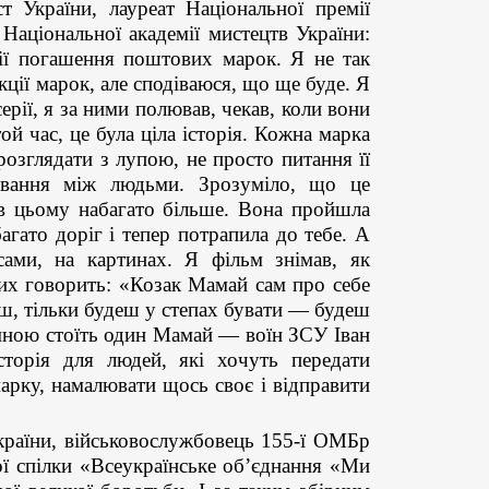
України, лауреат Національної премії
 Національної академії мистецтв України:
ії погашення поштових марок. Я не так
кції марок, але сподіваюся, що ще буде. Я
ерії, я за ними полював, чекав, коли вони
ой час, це була ціла історія. Кожна марка
озглядати з лупою, не просто питання її
кування між людьми. Зрозуміло, що це
 в цьому набагато більше. Вона пройшла
багато доріг і тепер потрапила до тебе. А
ами, на картинах. Я фільм знімав, як
них говорить: «Козак Мамай сам про себе
єш, тільки будеш у степах бувати — будеш
і мною стоїть один Мамай — воїн ЗСУ Іван
торія для людей, які хочуть передати
марку, намалювати щось своє і відправити
»
раїни, військовослужбовець 155-ї ОМБр
ої спілки «Всеукраїнське об’єднання «Ми