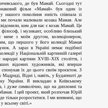
ичевського, де був Мамай. Сьогодні тут
 знаковий фільм «Мамай» був один із
 у нашого покоління юність співпала зі
т ми почали малювали козака Мамая. Але
усвідомили, ким для нас є козак Мамай. Це
і філософ, і музикант, особливо близький
є мене з моїм другом, колекціонером,
им, що першого у його колекції Мамая
нок. А зараз в Україні немає подібної
колекції у Національній картинній галереї
є народні картини XVIII–XIX століття, і
аших відомих художників, які вперше
 спонукав їх до цього своїм проєктом. З
 Мадриді, Відні і, навіть, у Будапешті де
мку України. Я викладаю в Київському
а, і дуже символічно, що на дипломні та
Мамая. І цей проект, який розпочав Юрій
е тільки розростатися. І ми впевнені, що
у всьому світі.»