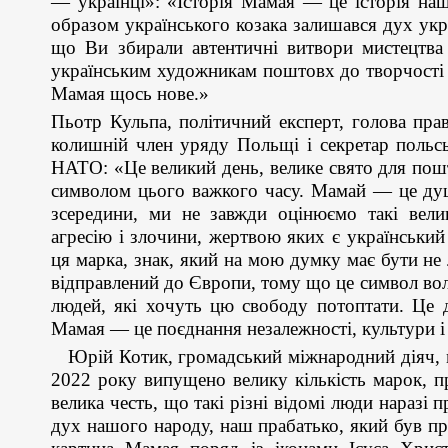
— українці»: «Історія Мамая — це історія наш
образом українського козака залишався дух укра
що Ви збирали автентичні витвори мистецтва
українським художникам поштовх до творчості 
Мамая щось нове.»
Пьотр Кульпа, політичний експерт, голова пра
колишній член уряду Польщі і секретар польськ
НАТО: «Це великий день, велике свято для пошт
символом цього важкого часу. Мамай — це ду
зсередини, ми не завжди оцінюємо такі вели
агресію і злочини, жертвою яких є український 
ця марка, знак, який на мою думку має бути не
відправлений до Європи, тому що це символ волі
людей, які хочуть цю свободу потоптати. Це 
Мамая — це поєднання незалежності, культури і
Юрій Котик, громадський міжнародний діяч, ми
2022 року випущено велику кількість марок, п
велика честь, що такі різні відомі люди наразі
дух нашого народу, наш прабатько, який був при