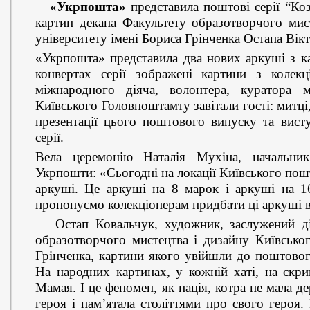
«Укрпошта»
представила поштові серії “Ко
картин декана Факультету образотворчого мис
університету імені Бориса Грінченка Остапа Вік
«Укрпошта» представила два нових аркуші з к
конвертах серії зображені картини з колек
міжнародного діяча, волонтера, куратора м
Київського Головпоштамту завітали гості: митці, 
презентації цього поштового випуску та вист
серії.
Вела церемонію Наталія Мухіна, начальник 
Укрпошти: «Сьогодні на локації Київського по
аркуші. Це аркуші на 8 марок і аркуші на 1
пропонуємо колекціонерам придбати ці аркуші 
Остап Ковальчук, художник, заслужений дія
образотворчого мистецтва і дизайну Київськог
Грінченка, картини якого увійшли до поштово
На народних картинах, у кожній хаті, на скри
Мамая. І це феномен, як нація, котра не мала д
героя і пам’ятала століттями про свого героя.