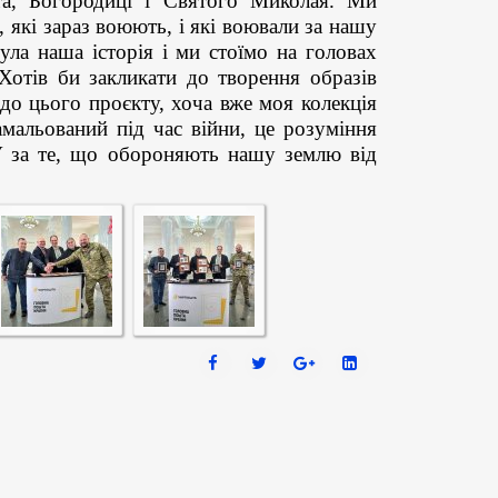
та, Богородиці і Святого Миколая. Ми
, які зараз воюють, і які воювали за нашу
ула наша історія і ми стоїмо на головах
Хотів би закликати до творення образів
до цього проєкту, хоча вже моя колекція
амальований під час війни, це розуміння
У за те, що обороняють нашу землю від