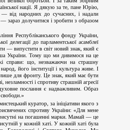
ої великої боротьби. І за таким збірним
їнської нації. Я дякую за те, пане Юрію,
 — від народних до сучасних, і надали
— зараз долучитися і зробити з образом
вління Республіканського фонду України,
ої делегації до парламентської асамблеї
и — випустити в світ новий знак, який є
ша України. Тому що ми дивимося на це
кі справи: що, незважаючи на страшну
народ, його інституції і культура живе. І
 лише для фронту. Це знак, який має бути
, незламності і спротиву страшній агресії
духовне послання є надважливим. Образ
 свободи.»
стецький куратор, за ініціативи якого з
рисвячених спротиву України: «Для мене
 присутні на погашенні марки. Мамай — це
сутній у кожній хаті. У кожній хаті була