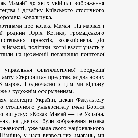
зак Мамай” до яких увійшли зображення
тецтва і дизайну Київського столичного
торовича Ковальчука.
артинами про козака Мамая. На марках і
ції родини Юрія Котика, громадського
истецьких проєктів, колекціонера. До
військові, політики, котрі взяли участь у
упили на церемонії погашення поштової
управління філателістичної продукції
штамту «Укрпошта» представляє два нових
6 марок. І одночасно з цим ми відразу
вже з художнім оформленням.
ч мистецтв України, декан Факультету
о столичного університету імені Бориса
го випуску: «Козак Мамай — це Україна.
нях, на дверях, були зображення козака
ержавності, уже мала свого національного
 Пізніше, у часи визвольних змагань, ми