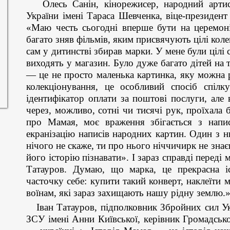
Олесь Санін, кінорежисер, народний артист 
України імені Тараса Шевченка, віце-президент
«Маю честь сьогодні вперше бути на церемон
багато зняв фільмів, яким присвячують цілі коле
сам у дитинстві збирав марки. У мене були цілі с
виходять у магазин. Було дуже багато дітей на т
— це не просто маленька картинка, яку можна р
колекціонування, це особливий спосіб спіл
ідентифікатор оплати за поштові послуги, але
через, можливо, сотні чи тисячі рук, проїхала 
про Мамая, моє враження збігається з напис
екранізацію написів народних картин. Один з 
нічого не скаже, ти про нього ніччичирк не зна
його історію пізнавати». І зараз справді перед
Татауров. Думаю, що марка, це прекрасна іс
часточку себе: купити такий конверт, наклеїти 
воїнам, які зараз захищають нашу рідну землю.
Іван Татауров, підполковник Збройних сил Ук
ЗСУ імені Анни Київської, керівник Громадськ