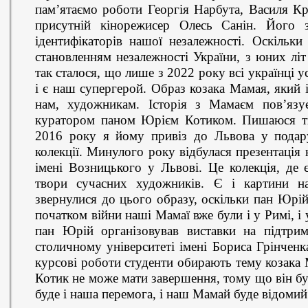
пам’ятаємо роботи Георгія Нарбута, Василя Кр
присутній кінорежисер Олесь Санін. Його
ідентифікаторів нашої незалежності. Оскільки
становленням незалежності України, з юних лі
так сталося, що лише з 2022 року всі українці 
і є наш супергерой. Образ козака Мамая, який 
нам, художникам. Історія з Мамаєм пов’язу
куратором паном Юрієм Котиком. Пишаюся т
2016 року я йому привіз до Львова у подару
колекції. Минулого року відбулася презентація 
імені Возницького у Львові. Це колекція, де 
твори сучасних художників. Є і картини н
звернулися до цього образу, оскільки пан Юрій
початком війни наші Мамаї вже були і у Римі, і у
пан Юрій організовував виставки на підтри
столичному університеті імені Бориса Грінченк
курсові роботи студенти обирають тему козака 
Котик не може мати завершення, тому що він буд
буде і наша перемога, і наш Мамай буде відомий 