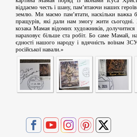
картина Мамая поряд із іконами Ісуса Хрис
віддаємо честь і шану, пам’ятаючи наших героїв
землю. Ми маємо пам’ятати, наскільки важка б
пращурів, які дали нам змогу жити сьогодні. 
козака Мамая відомих художників, долучитися 
нараховує більше ста робіт. Бо саме Мамай, н
єдності нашого народу і вдячність воїнам ЗС
російської навали.»