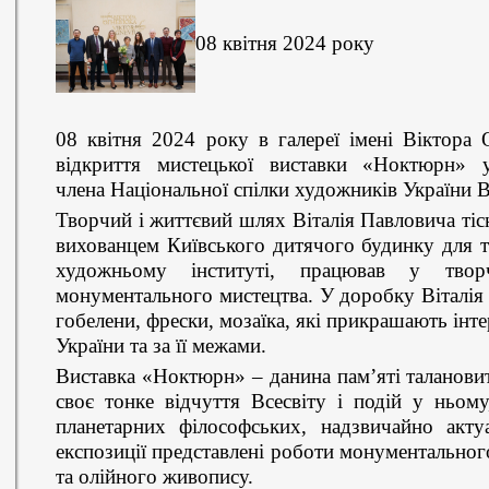
08 квітня 2024 року
08 квітня 2024 року в галереї імені Віктора 
відкриття мистецької виставки «Ноктюрн» ук
члена Національної спілки художників України В
Творчий і життєвий шлях Віталія Павловича тісн
вихованцем Київського дитячого будинку для т
художньому інституті, працював у творч
монументального мистецтва. У доробку Віталія 
гобелени, фрески, мозаїка, які прикрашають інт
України та за її межами.
Виставка «Ноктюрн» – данина пам’яті таланови
своє тонке відчуття Всесвіту і подій у ньом
планетарних філософських, надзвичайно акт
експозиції представлені роботи монументального
та олійного живопису.