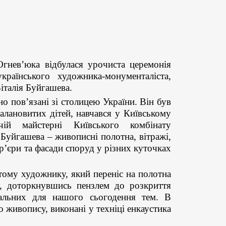
Огнев’юка відбулася урочиста церемонія
раїнського художника-монументаліста,
італія Буйгашева.
о пов’язані зі столицею України. Він був
алановитих дітей, навчався у Київському
ій майстерні Київського комбінату
Буйгашева – живописні полотна, вітражі,
ер’єри та фасади споруд у різних куточках
тому художнику, який переніс на полотна
у, доторкнувшись пензлем до розкриття
уальних для нашого сьогодення тем. В
 живопису, виконані у техніці енкаустика