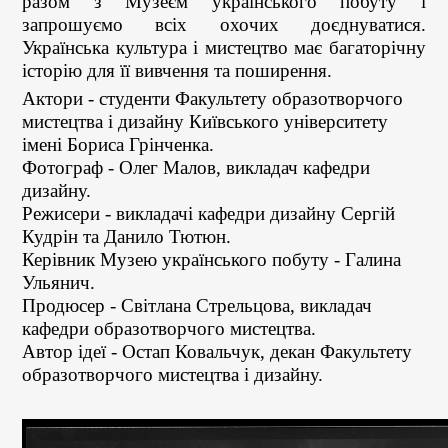
разом з Музеєм українського побуту і
запрошуємо всіх охочих доєднуватися.
Українська культура і мистецтво має багаторічну
історію для її вивчення та поширення.
Актори - студенти Факультету
образотворчого
мистецтва і дизайну Київського університету
імені Бориса Грінченка.
Фотограф - Олег Малов, викладач кафедри
дизайну.
Режисери - викладачі кафедри дизайну Сергій
Кудрін та Данило Тютюн.
Керівник Музею українського побуту - Галина
Ульянич.
Продюсер - Світлана Стрельцова, викладач
кафедри образотворчого мистецтва.
Автор ідеї - Остап Ковальчук, декан Факультету
образотворчого мистецтва і дизайну.