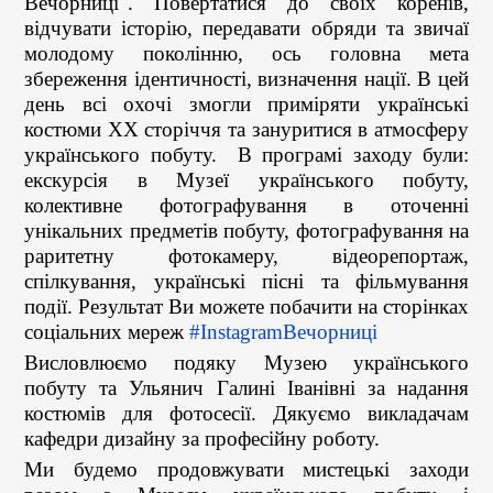
Вечорниці". Повертатися до своїх коренів,
відчувати історію, передавати обряди та звичаї
молодому поколінню, ось головна мета
збереження ідентичності, визначення нації. В цей
день всі охочі змогли приміряти українські
костюми XX сторіччя та зануритися в атмосферу
українського побуту. В програмі заходу були:
екскурсія в Музеї українського побуту,
колективне фотографування в оточенні
унікальних предметів побуту, фотографування на
раритетну фотокамеру, відеорепортаж,
спілкування, українські пісні та фільмування
події. Результат Ви можете побачити на сторінках
соціальних мереж
#InstagramВечорниці
Висловлюємо подяку Музею українського
побуту та Ульянич Галині Іванівні за надання
костюмів для фотосесії. Дякуємо викладачам
кафедри дизайну за професійну роботу.
Ми будемо продовжувати мистецькі заходи