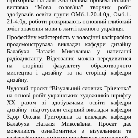
Прохорова Наталія Анатоліївна провела онлайн-
виставка “Мова солов'їна” творчих робіт
здобувачів освіти групи ОМб-1-20-4.0д, Омб-1-
21-4.0д, роботи розкривають основний глибокий
зміст значення мови в житті кожного українця.
Професійну майстерність у володінні каліграфією
продемонструвала викладач кафедри дизайну
Балабуха Наталія Миколаївна у написанні
радіодиктанту. Відеозапис можна передивитися
на сторінці факультету образотворчого
мистецтва і дизайну та на сторінці кафедри
дизайну.
Чудовий проєкт “Візуальний словник Грінченка”
на основі робіт українських художників шрифту
XX разом зі здобувачами освіти кафедри
дизайну підготували старший викладач кафедри
Здор Оксана Григорівна та викладач кафедри
Балабуха Наталія Миколаївна. Проєкт дає
можливість ознайомитися з візуальними та
каліграфічними змінами шрифтових композицій.