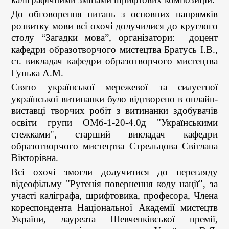
До обговорення питань з основних напрямків
розвитку мови всі охочі долучилися до круглого
столу “Загадки мова”, організатори: доцент
кафедри образотворчого мистецтва Братусь І.В.,
ст. викладач кафедри образотворчого мистецтва
Гунька А.М.
Свято української мережевої та силуетної
української витинанки було відтворено в онлайн-
виставці творчих робіт з витинанки здобувачів
освіти групи ОМб-1-20-4.0д "Українськими
стежками", старший викладач кафедри
образотворчого мистецтва Стрельцова Світлана
Вікторівна.
Всі охочі змогли долучитися до перегляду
відеофільму "Рутенія повернення коду нації", за
участі каліграфа, шрифтовика, професора, Члена
кореспондента Національної Академії мистецтв
України, лауреата Шевченківської премії,