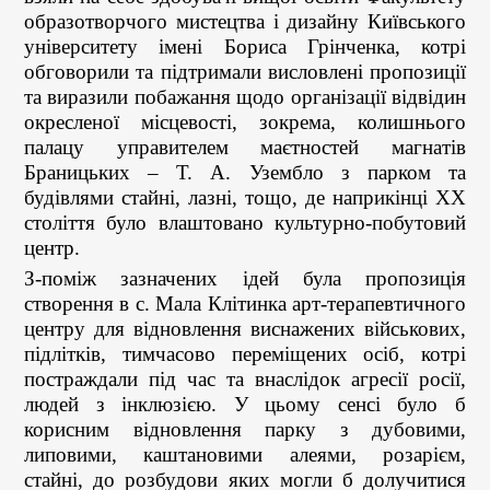
образотворчого мистецтва і дизайну Київського
університету імені Бориса Грінченка, котрі
обговорили та підтримали висловлені пропозиції
та виразили побажання щодо організації відвідин
окресленої місцевості, зокрема, колишнього
палацу управителем маєтностей магнатів
Браницьких – Т. А. Узембло з парком та
будівлями стайні, лазні, тощо, де наприкінці ХХ
століття було влаштовано культурно-побутовий
центр.
З-поміж зазначених ідей була пропозиція
створення в с. Мала Клітинка арт-терапевтичного
центру для відновлення виснажених військових,
підлітків, тимчасово переміщених осіб, котрі
постраждали під час та внаслідок агресії росії,
людей з інклюзією. У цьому сенсі було б
корисним відновлення парку з дубовими,
липовими, каштановими алеями, розарієм,
стайні, до розбудови яких могли б долучитися