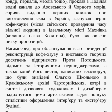
ковдр, перкалів, меблів тощо), проклав з Поділля
водні канали до Азовського й Чорного морів,
сприяв виданню перших книжок про
виготовлення скла в Україні, заснував перші
кофе-хаузи (місця світського проведення часу
вільної людини) в ідеальному місті Махнівка
(колишня назва Козятина), було висловлено
низку пропозицій.
Насамперед, про облаштування в арт-резиденції
реконструкції кофе-хаузу з виставкою творчих
досягнень підприємств Прота Потоцького,
відомих за історичними першоджерелами, а
також копій його листів, написаних власноруч,
що були знайдені Ольгою Школьною в
Краківському архіві Чарторийських, котрі в
синтезі дозволять художникам і дизайнерам
надихнутися цими артефактами задля пошуку
стилістики оформлення інтер’єру та екстер’єру
будівлі.