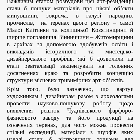
Важливим етапом розбудови цієї арт-резиденції
стали б пошуки матеріалів про цікаві об’єкти
минувшини, зокрема, в галузі народних
промислів, на теренах цього регіону – самої
Малої Клітинки та колишньої Козятинщини й
ширше пограниччя Вінниччини – Житомирщини
в архівах за допомогою здобувачів освіти і
викладачів історичного та мистецько-
дизайнерського профілів, які б дозволили на
етапі ревіталізації закцентувати на головних
досягненнях краю та розробити концепцію
структури місцевих тривимірних арт-об’єктів.
Крім того, було зазначено, що вартує
художникам і дизайнерам разом з археологами
провести науково-пошукову роботу щодо
виявлення решток Чуднівського фарфоро-
фаянсового заводу та його продукції на
означених теренах, для чого можна провести
спільні експедиції, матеріали з шурфів яких
надалі стали б відправними точками для