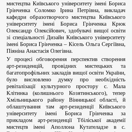
мистецтва Київського університету імені Бориса
Грінченка Соломко Ірина Петрівна, викладач
кафедри образотворчого мистецтва Київського
університету імені Бориса Грінченка Крюк
Олександр Олексійович, здобувачі вищої освіти
зі спеціальності Дизайн Київського університету
імені Бориса Грінченка – Кісель Ольга Сергіївна,
Піяніна Анастасія Олегівна.
У процесі обговорення перспектив створення
арт-резиденцій, провідних мистецьких та
багатопрофільних закладів вищої освіти України,
було висловлено думку про необхідність
ревіталізації культурного простору с. Мала
Клітинка (колишнього Козятинського), тепер
Хмільницького району Вінницької області, й
облаштування там арт-резиденції Київського
університету імені Бориса Грінченка за
прикладом арт-резиденції Тбіліської академії
мистецтв імені Аполлона Кутателадзе в с.