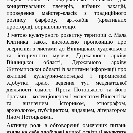
концептуальних пленерів, виїзних вакацій,
проведення майстер-класів з традиційного
розпису фарфору, арт-хабів (креативних
просторів), воркшопів тощо.
З метою культурного розвитку території с. Мала
Клітинка також висловлено пропозицію про
звернення з листами до Вінницьких художнього
та історичного музеїв, Державного архіву
Вінницької області, Державного архіву
Житомирської області із запитами інформації про
колишні культурно-мистецькі і промислові
здобутки краю, ведення тут меценатської
діяльності самого Прота Потоцького та його
братами – колекціонером і меценатом Вінсентієм
та визначним істориком, етнографом,
археологом, публіцистом, видавцем, літератором
Яном Потоцькими.
Активну роль в обговоренні означених питань
взяли на себе здобувачі вищої освіти Факультету