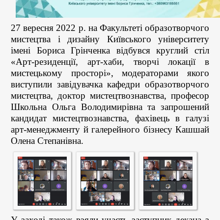
27 вересня 2022 р. на Факультеті образотворчого
мистецтва і дизайну Київського університету
імені Бориса Грінченка відбувся круглий стіл
«Арт-резиденції, арт-хаби, творчі локації в
мистецькому просторі», модераторами якого
виступили завідувачка кафедри образотворчого
мистецтва, доктор мистецтвознавства, професор
Школьна Ольга Володимирівна та запрошений
кандидат мистецтвознавства, фахівець в галузі
арт-менеджменту й галерейного бізнесу Кашшай
Олена Степанівна.
У заході також взяли участь заступник декана з