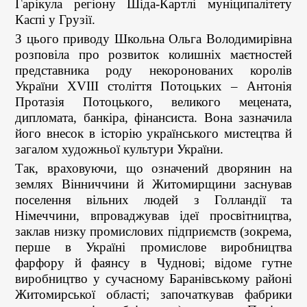
Гарікула регіону Шіда-Картлі муніципалітету
Каспі у Грузії.
З цього приводу Школьна Ольга Володимирівна
розповіла про розвиток колишніх маєтностей
представника роду некоронованих королів
України ХVІІІ століття Потоцьких – Антонія
Протазія Потоцького, великого мецената,
дипломата, банкіра, фінансиста. Вона зазначила
його внесок в історію українського мистецтва й
загалом художньої культури України.
Так, враховуючи, що означений дворянин на
землях Вінниччини й Житомирщини заснував
поселення вільних людей з Голландії та
Німеччини, впроваджував ідеї просвітництва,
заклав низку промислових підприємств (зокрема,
перше в Україні промислове виробництва
фарфору й фаянсу в Чуднові; відоме гутне
виробництво у сучасному Баранівському районі
Житомирської області; започаткував фабрики