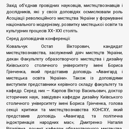
Захід об’єднав провідних науковців, мистецтвознавців і
дослідників, які у своїх доповідях осмислювали роль
Асоціації революційного мистецтва України у формуванні
національного модернізму, розвитку мистецької освіти та
культурних процесів ХХ–ХХІ століть.
Серед доповідачів конференції:
Ковальчук Остап Вікторович, кандидат
мистецтвознавства, заслужений діяч мистецтв України,
декан Факультету образотворчого мистецтва і дизайну
Київського столичного університету імені Бориса
Грінченка, який представив доповідь «Авангард і
мистецька освіта України». Також із доповідями
виступили представники керівного складу факультету та
кафедр. Серед них — Карпов Віктор Васильович, доктор
історичних наук, завідувач кафедри дизайну Київського
столичного університету імені Бориса Грінченка, голова
секції критики та мистецтвознавства КОНСХУ, який
представив доповідь «Авангард та політична
індоктринація народних мас»; Дмитренко Наталія
Віталіївна, доцент кафедри образотворчого мистецтва,