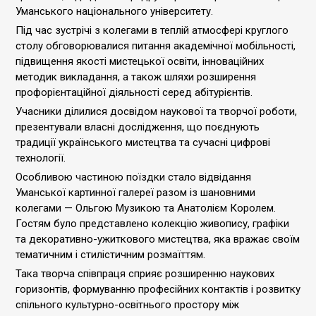
Уманського національного університету.
Під час зустрічі з колегами в теплій атмосфері круглого
столу обговорювалися питання академічної мобільності,
підвищення якості мистецької освіти, інноваційних
методик викладання, а також шляхи розширення
профорієнтаційної діяльності серед абітурієнтів.
Учасники ділилися досвідом наукової та творчої роботи,
презентували власні дослідження, що поєднують
традиції українського мистецтва та сучасні цифрові
технології.
Особливою частиною поїздки стало відвідання
Уманської картинної галереї разом із шановними
колегами — Ольгою Музикою та Анатолієм Королем.
Гостям було представлено колекцію живопису, графіки
та декоративно-ужиткового мистецтва, яка вражає своїм
тематичним і стилістичним розмаїттям.
Така творча співпраця сприяє розширенню наукових
горизонтів, формуванню професійних контактів і розвитку
спільного культурно-освітнього простору між